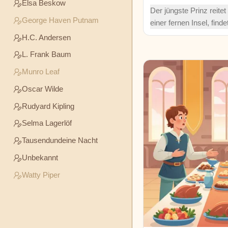
Elsa Beskow
Andersen
Der jüngste Prinz reite
George Haven Putnam
einer fernen Insel, find
L.
Herz eines Riesen in ei
H.C. Andersen
Frank
seine in Stein verwand
L. Frank Baum
Baum
rettet eine kluge Prinze
wagemutigen und unve
Munro Leaf
Abenteuer.
Munro
Oscar Wilde
Leaf
Rudyard Kipling
Oscar
Selma Lagerlöf
Wilde
Tausendundeine Nacht
Unbekannt
Rudyard
Kipling
Watty Piper
Selma
Lagerlöf