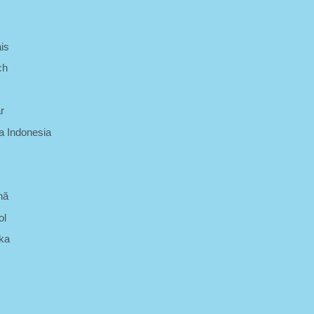
is
ch
r
 Indonesia
nă
ol
ka