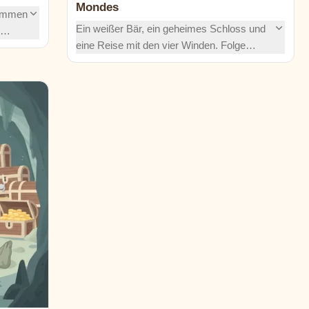
Mondes
limmen
Ein weißer Bär, ein geheimes Schloss und
eine Reise mit den vier Winden. Folge
erden,
einem mutigen Mädchen, das goldene
nd
Schätze für wertvolle Nächte eintauscht,
d alle
listige Trolle überlistet und um die Rettung
ihres Prinzen kämpft.