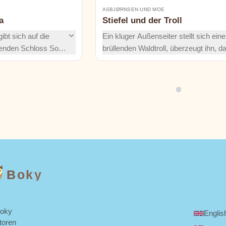
ASBJØRNSEN UND MOE
a
Stiefel und der Troll
bt sich auf die
Ein kluger Außenseiter stellt sich ein
enden Schloss Soria
brüllenden Waldtroll, überzeugt ihn, d
egen vielköpfige
Käse ein 'Stein' ist, gewinnt einen
z einer Prinzessin
ungewöhnlichen Esswettbewerb mit 
inen Zauber des
geheimen Trick und bringt Schatz – u
n, um den Weg
Mut – für seine Familie nach Hause.
n Liebe zu finden.
Boky
Boky
Englis
toren