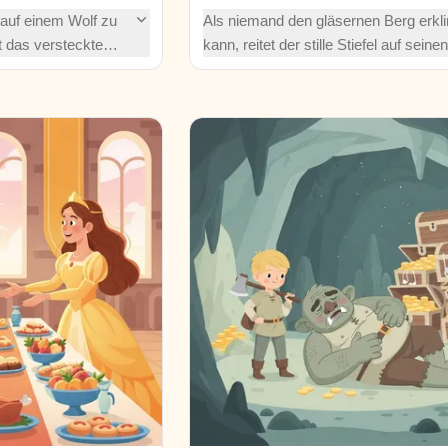
t auf einem Wolf zu
Als niemand den gläsernen Berg erk
et das versteckte
kann, reitet der stille Stiefel auf seinen
nem Entenei, befreit
kupfernen, silbernen und goldenen Pf
elten Brüder und
um drei magische Äpfel – und die Ha
ssin in einem
einer Prinzessin – zu erobern, währen
rgesslichen
anderen nur rutschen, prahlen oder
staunend zusehen.