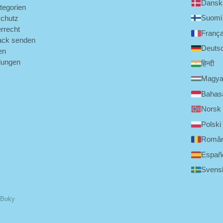
Dansk
tegorien
Suomi
chutz
rrecht
França
ack senden
Deuts
en
llungen
हिन्दी
Magya
Bahasa
Norsk
Polski
Româ
Españ
Svens
 Boky