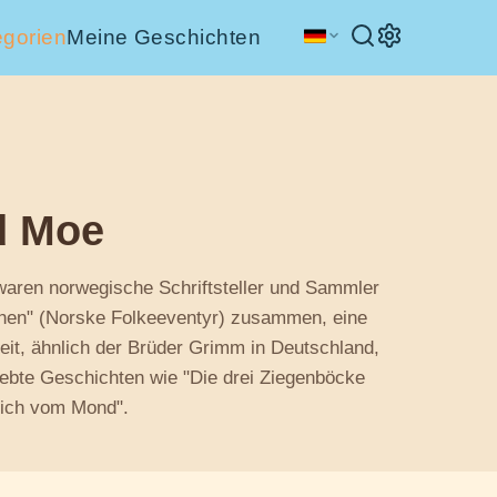
egorien
Meine Geschichten
d Moe
aren norwegische Schriftsteller und Sammler
hen" (Norske Folkeeventyr) zusammen, eine
it, ähnlich der Brüder Grimm in Deutschland,
ebte Geschichten wie "Die drei Ziegenböcke
lich vom Mond".