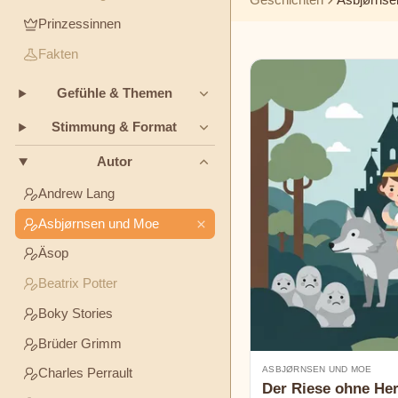
THEMEN
Prinzessinnen
Boky
Fakten
Stories
Freundschaft
Mut
Ehrlichkeit
Gefühle & Themen
Brüder
STIMMUNG
Grimm
&
Stimmung & Format
FORMAT
Autor
Charles
Gute-
Klassiker
Humor
Perrault
Andrew Lang
Nacht-
Geschichten
Asbjørnsen und Moe
Elsa
Äsop
Beskow
Geheimnisse
Beatrix Potter
George
Boky Stories
Haven
Brüder Grimm
Putnam
ASBJØRNSEN UND MOE
Charles Perrault
Der Riese ohne He
H.C.