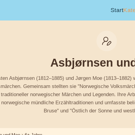
Start
Kat
Asbjørnsen un
sten Asbjørnsen (1812–1885) und Jørgen Moe (1813–1882) w
smärchen. Gemeinsam stellten sie "Norwegische Volksmärc
raditioneller norwegischer Märchen und Legenden. Ihre Arbe
 norwegische mündliche Erzähltraditionen und umfasste beli
Bruse" und "Östlich der Sonne und west
n und Moe
6+ Jahre