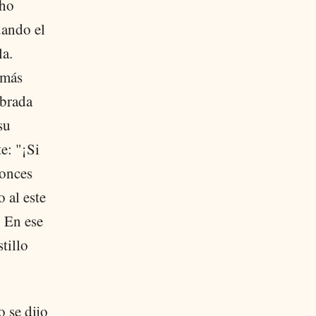
cho
uando el
la.
 más
mbrada
su
e: "¡Si
tonces
 al este
. En ese
tillo
 se dijo