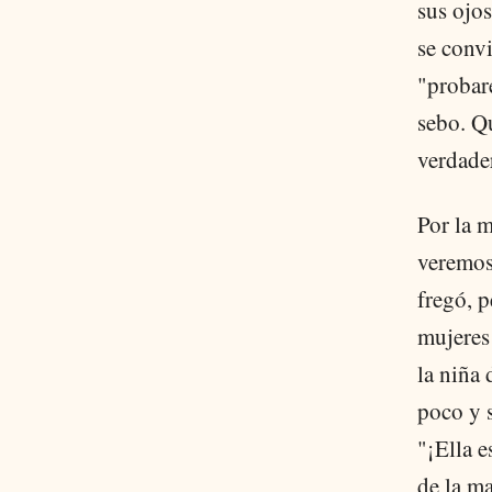
sus ojos
se convi
"probar
sebo. Qu
verdade
Por la m
veremos 
fregó, p
mujeres
la niña 
poco y s
"¡Ella e
de la m