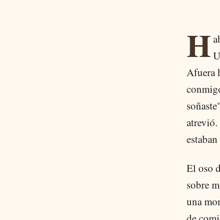
H
a
U
Afuera 
conmigo"
soñaste"
atrevió.
estaban 
El oso d
sobre mo
una mon
de comi