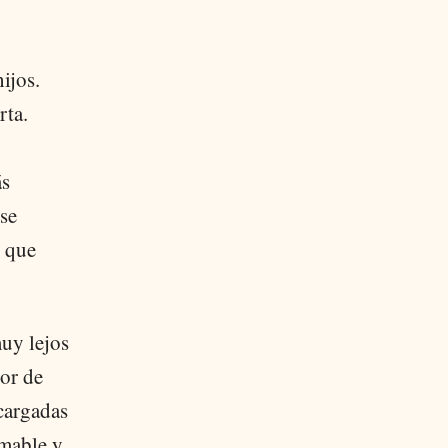
ijos.
rta.
ás
 se
s que
muy lejos
ior de
cargadas
amable y