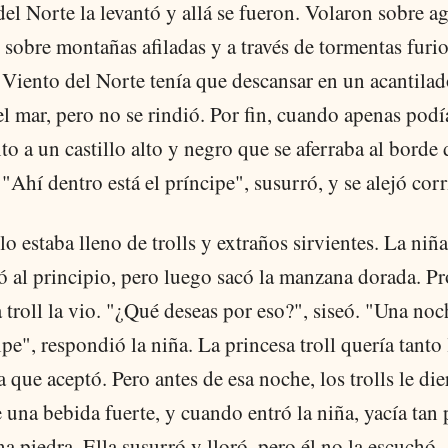
el Norte la levantó y allá se fueron. Volaron sobre a
 sobre montañas afiladas y a través de tormentas furi
 Viento del Norte tenía que descansar en un acantilad
l mar, pero no se rindió. Por fin, cuando apenas podí
to a un castillo alto y negro que se aferraba al borde 
Ahí dentro está el príncipe", susurró, y se alejó cor
llo estaba lleno de trolls y extraños sirvientes. La niña
 al principio, pero luego sacó la manzana dorada. Pr
 troll la vio. "¿Qué deseas por eso?", siseó. "Una no
ipe", respondió la niña. La princesa troll quería tanto 
que aceptó. Pero antes de esa noche, los trolls le die
 una bebida fuerte, y cuando entró la niña, yacía tan
 piedra. Ella susurró y lloró, pero él no la escuchó.