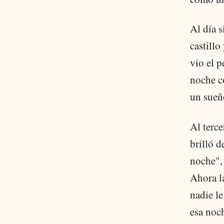
Al día s
castillo
vio el p
noche c
un sueñ
Al terce
brilló d
noche", 
Ahora l
nadie le
esa noch