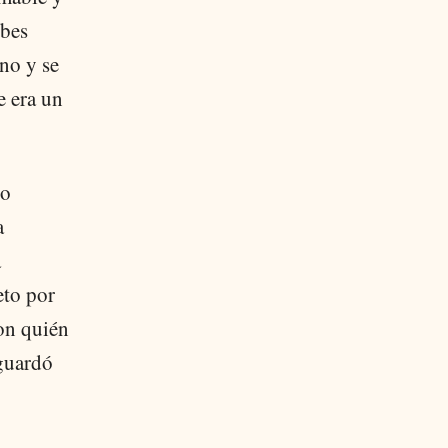
ebes
no y se
e era un
so
a
a
eto por
con quién
guardó