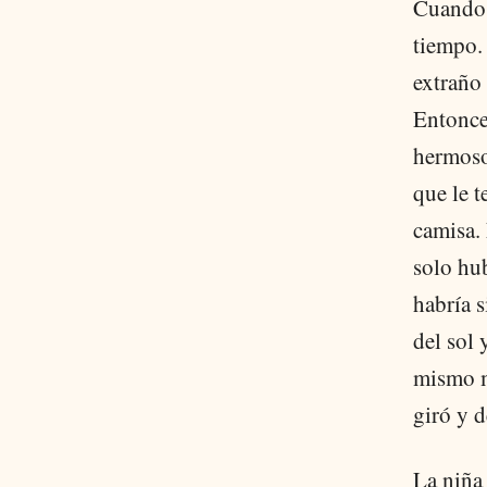
Cuando 
tiempo. 
extraño
Entonces
hermoso
que le 
camisa. 
solo hu
habría s
del sol 
mismo mo
giró y d
La niña