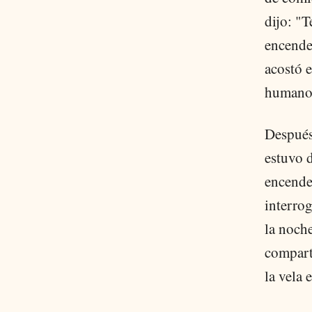
dijo: "T
encende
acostó e
humano,
Después 
estuvo d
encende
interrog
la noche
compart
la vela 