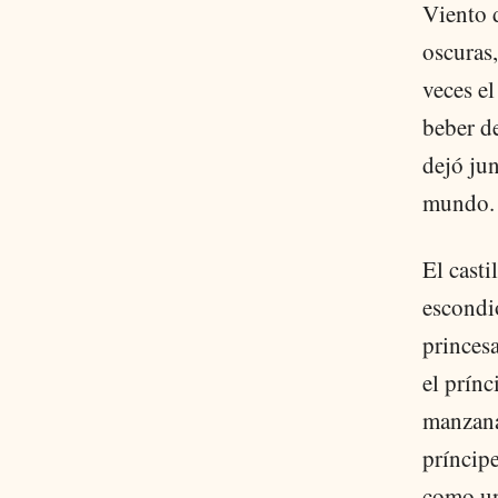
Viento d
oscuras,
veces el
beber de
dejó jun
mundo. "
El casti
escondió
princesa
el prínc
manzana 
príncipe
como una