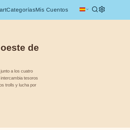
art
Categorías
Mis Cuentos
l oeste de
 junto a los cuatro
s intercambia tesoros
s trolls y lucha por