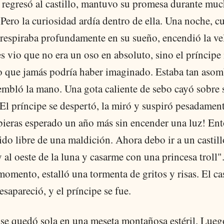
regresó al castillo, mantuvo su promesa durante mu
Pero la curiosidad ardía dentro de ella. Una noche, c
 respiraba profundamente en su sueño, encendió la ve
 vio que no era un oso en absoluto, sino el príncipe
 que jamás podría haber imaginado. Estaba tan aso
tembló la mano. Una gota caliente de sebo cayó sobre 
El príncipe se despertó, la miró y suspiró pesadament
bieras esperado un año más sin encender una luz! En
ido libre de una maldición. Ahora debo ir a un castillo
y al oeste de la luna y casarme con una princesa troll"
mento, estalló una tormenta de gritos y risas. El cas
esapareció, y el príncipe se fue.
 se quedó sola en una meseta montañosa estéril. Luego