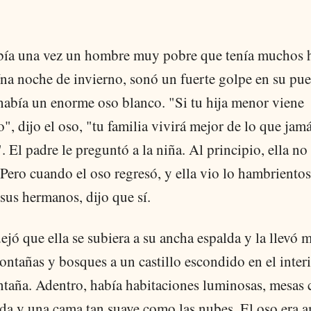
bía una vez un hombre muy pobre que tenía muchos h
na noche de invierno, sonó un fuerte golpe en su pue
había un enorme oso blanco. "Si tu hija menor viene
, dijo el oso, "tu familia vivirá mejor de lo que jam
. El padre le preguntó a la niña. Al principio, ella no
 Pero cuando el oso regresó, y ella vio lo hambriento
sus hermanos, dijo que sí.
ejó que ella se subiera a su ancha espalda y la llevó 
ntañas y bosques a un castillo escondido en el inter
taña. Adentro, había habitaciones luminosas, mesas 
da y una cama tan suave como las nubes. El oso era 