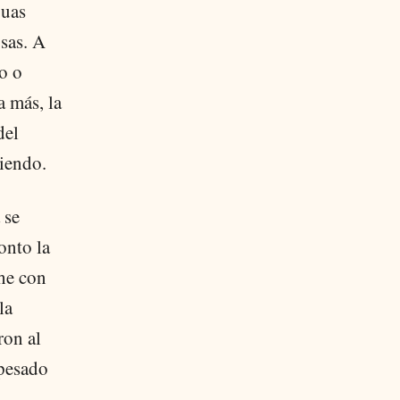
guas
osas. A
o o
a más, la
del
riendo.
 se
onto la
che con
la
ron al
 pesado