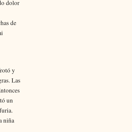
do dolor
chas de
mi
rotó y
gras. Las
Entonces
otó un
furia.
a niña