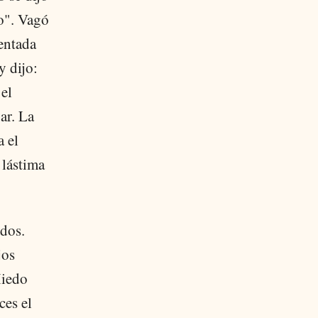
do". Vagó
entada
y dijo:
el
ar. La
a el
 lástima
odos.
jos
Miedo
ces el