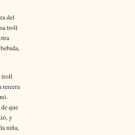
ra del
sa troll
otra
 bebida,
troll
 tercera
anó.
 de que
tió, y
la niña,