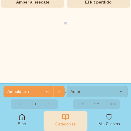
Amber al rescate
El kit perdido
Perrault
AMBIENTE
Y
Desconocido
FORMATO
Elsa
Cuentos
Clásicos
Humor
Beskow
para
dormir
Esopo
Misterios
George
Haven
Putnam
Ambulancia
Autor
o
H.C.
Andersen
1+
3+
6+
2 m
5 m
10 m
Hermanos
Start
Categorías
Mis Cuentos
Grimm