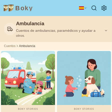
Boky
Ambulancia
Categoría
Autor
Cuentos de ambulancias, paramédicos y ayudar a
otros.
TEMAS
Andrew
Y
PERSONAJES
Lang
Cuentos
Ambulancia
Tecnología
Animales
Magia
Asbjørnsen
y Moe
Espacio
Deportes
Vehículos
Beatrix
Princesas
Hechos
Potter
SENTIMIENTOS
Boky
Y
Stories
TEMAS
BOKY STORIES
BOKY STORIES
Charles
Amistad
Coraje
Honestidad