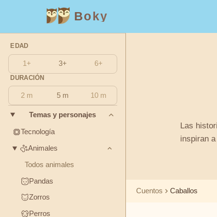
Boky
EDAD
Categoría
Autor
1+
3+
6+
TEMAS
DURACIÓN
Andrew
Y
PERSONAJES
Lang
2 m
5 m
10 m
Temas y personajes
Tecnología
Asbjørnsen
Animales
Magia
Las histor
y Moe
Tecnología
inspiran a
Espacio
Deportes
Vehículos
Animales
Beatrix
Princesas
Hechos
Todos animales
Potter
Pandas
SENTIMIENTOS
Boky
Cuentos
Caballos
Y
Zorros
Stories
TEMAS
Perros