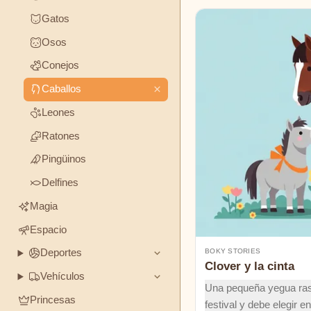
Charles
Amistad
Coraje
Honestidad
Gatos
Perrault
Osos
AMBIENTE
Desconocido
Conejos
Y
FORMATO
Caballos
Elsa
Leones
Cuentos
Clásicos
Humor
Beskow
para
Ratones
dormir
Esopo
Pingüinos
Misterios
Delfines
George
Haven
Magia
Putnam
Espacio
BOKY STORIES
Deportes
H.C.
Clover y la cinta
Andersen
Vehículos
Una pequeña yegua rasg
Princesas
festival y debe elegir en
Hermanos