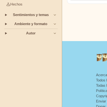
enfrentar la verdad con
Hechos
Grimm
ingenioso arreglo, una
Sentimientos y temas
un viaje de aprendizaj
Jeanne-
aventura inolvidable.
Marie
Ambiente y formato
Leprince
Autor
de
Beaumont
L.
Frank
Baum
Acerca
Las mil
Todos 
y una
Todas 
noches
Polític
Copyri
Enviar
Munro
Donar