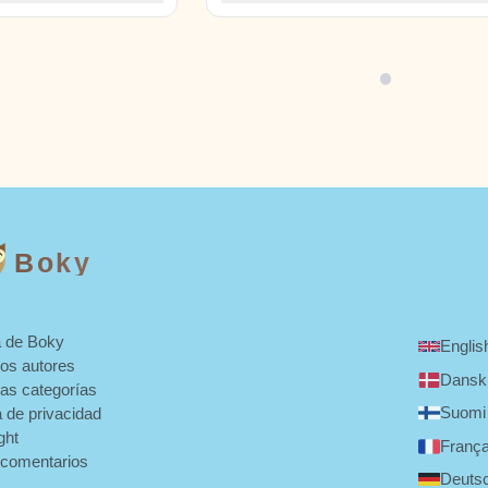
 valentía. Un
Willow mientras encuentra su ritmo va
 cinta más hermosa y
y ayuda a un potrillo nervioso a cruza
e hacen de esta una
hacia el Prado de Hierba Alta en esta
aventura que hace latir el corazón y
tamborilear los cascos.
Boky
 de Boky
Englis
los autores
Dansk
las categorías
Suomi
a de privacidad
ght
França
 comentarios
Deuts