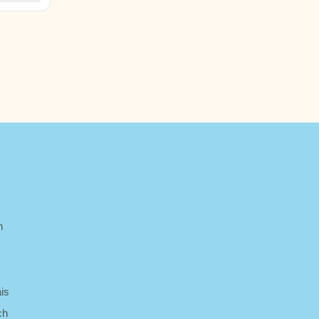
liente
r
h
is
ch