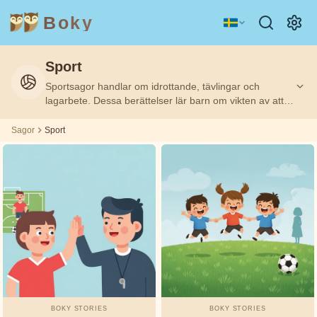
Boky
Sport
Kategori
Författare
Sportsagor handlar om idrottande, tävlingar och
lagarbete. Dessa berättelser lär barn om vikten av att
ÄMNEN
Aisopos
träna, samarbeta och visa god sportmannaanda.
&
KARAKTÄRER
Sportteman i sagor kan inspirera barn till fysisk aktivitet
Sagor
Sport
och visa att det viktiga inte alltid är att vinna.
Andrew
Teknologi
Djur
Magi
Lang
Rymd
Sport
Fordon
Asbjørnsen
och Moe
Prinsessor
Fakta
Beatrix
KÄNSLOR
Potter
&
TEMAN
Boky
BOKY STORIES
BOKY STORIES
Stories
Vänskap
Mod
Ärlighet