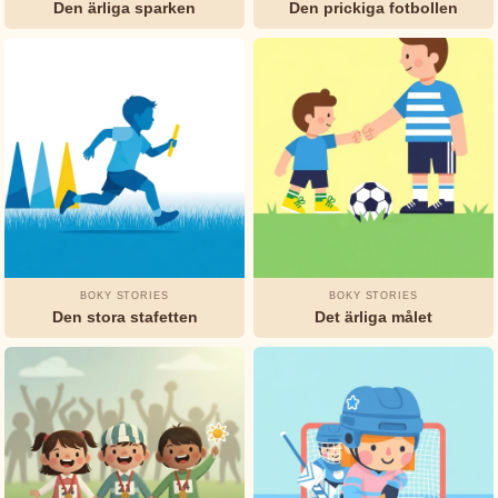
Den ärliga sparken
Den prickiga fotbollen
Bröderna
STÄMNING
&
Grimm
FORMAT
Charles
Godnattsagor
Klassiker
Humor
Perrault
Mysterier
Elsa
Beskow
George
BOKY STORIES
BOKY STORIES
Haven
Den stora stafetten
Det ärliga målet
Putnam
H.C.
Andersen
Jeanne-