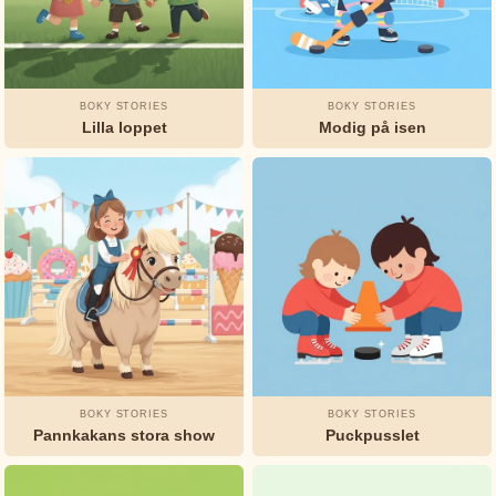
Marie
Leprince
de
Beaumont
BOKY STORIES
BOKY STORIES
Lilla loppet
Modig på isen
L.
Frank
Baum
Munro
Leaf
Okänd
Oscar
Wilde
BOKY STORIES
BOKY STORIES
Pannkakans stora show
Puckpusslet
Rudyard
Kipling