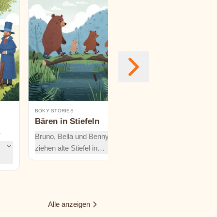
BOKY STORIES
ÄSOP
Bären in Stiefeln
Die Katze mit der
Glocke
Bruno, Bella und Benny
Die Mäuse schmied
ziehen alte Stiefel in
einen Plan: Eine Glo
unpassenden Größen an,
soll die Katze verrate
was sie zum Kichern
Doch wer ist mutig g
bringt, und entdecken
sie anzubringen? Erf
dabei, dass Lachen und
Alle anzeigen
wie schwer es ist, Pl
matschige, stolpernde
die Tat umzusetzen.