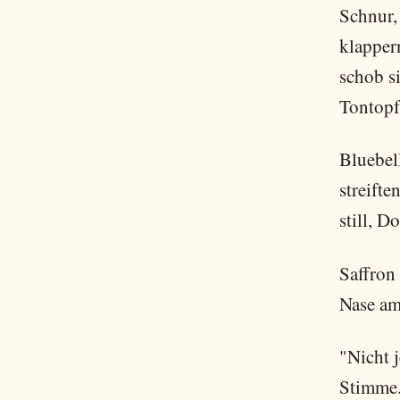
Schnur, 
klapper
schob s
Tontopf.
Bluebel
streifte
still, D
Saffron
Nase am
"Nicht j
Stimme.