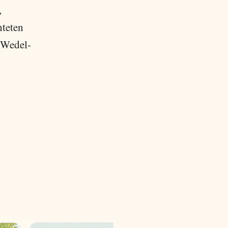
,
hteten
 Wedel-