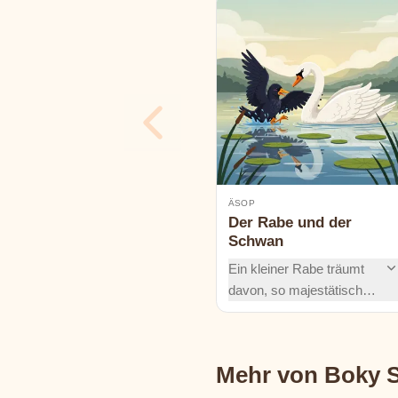
ÄSOP
Der Rabe und der
Schwan
Ein kleiner Rabe träumt
davon, so majestätisch
wie ein Schwan zu
werden. Er verlässt sein
Zuhause und wagt ein
Mehr von Boky S
Abenteuer im Sumpf –
doch wird er dort sein