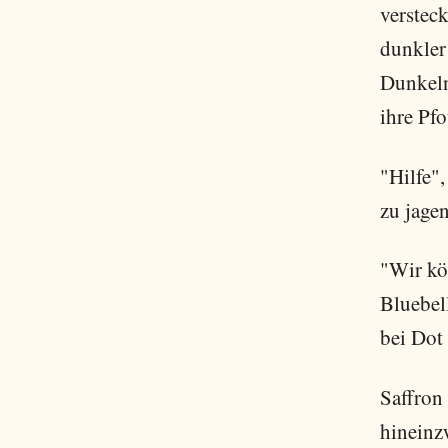
verstec
dunkler
Dunkeln
ihre Pfo
"Hilfe"
zu jagen
"Wir kön
Bluebell
bei Dot 
Saffron 
hineinzw