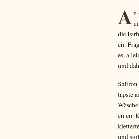
A
n 
na
die Far
ein Fra
es, alle
und dah
Saffron
tapste a
Wäschel
einem K
klettert
und stol