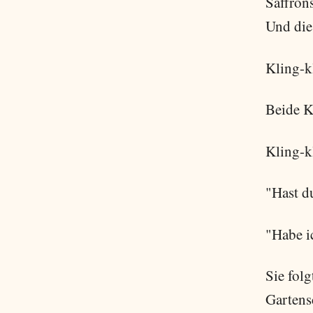
Saffron
Und die
Kling-k
Beide K
Kling-kl
"Hast du
"Habe i
Sie fol
Gartens