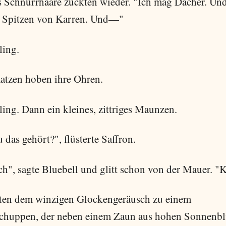
s Schnurrhaare zuckten wieder. "Ich mag Dächer. Und
 Spitzen von Karren. Und—"
ling.
atzen hoben ihre Ohren.
ing. Dann ein kleines, zittriges Maunzen.
 das gehört?", flüsterte Saffron.
ch", sagte Bluebell und glitt schon von der Mauer. 
gten dem winzigen Glockengeräusch zu einem
chuppen, der neben einem Zaun aus hohen Sonnenb