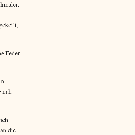
chmaler,
ekeilt,
ne Feder
in
e nah
sich
 an die