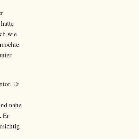
er
 hatte
ich wie
 mochte
unter
ntor. Er
und nahe
. Er
rsichtig