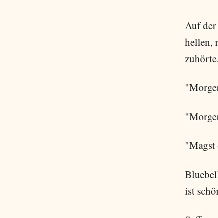
Auf der
hellen, 
zuhörte
"Morgen
"Morgen"
"Magst 
Bluebel
ist schö