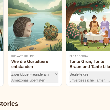
RUDYARD KIPLING
ELSA BESKOW
Wie die Gürteltiere
Tante Grün, Tante
entstanden
Braun und Tante Lila
Zwei kluge Freunde am
Begleite drei
Amazonas überlisten
unvergessliche Tanten,
einen jungen Jaguar,
Onkel Blau und zwei
indem sie ihre Fähigkeiten
lebhafte Kinder in einer
tauschen. Als der Igel
sanften, altmodischen
tories
schwimmen und die
Stadt. Gärten, duftende
Schildkröte sich
Brötchen, Marktausflüge