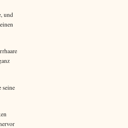
e, und
 einen
rrhaare
 ganz
 seine
ken
hervor