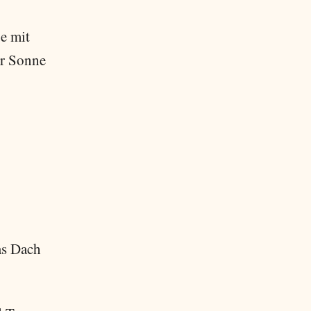
e mit
er Sonne
as Dach