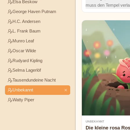
Elsa Beskow
muss den Tempel verla
L.
George Haven Putnam
geht, erhält er eine rät
Frank
Meide große Orte bei Na
Baum
H.C. Andersen
kleinen. Was erwartet i
L. Frank Baum
verlassenen Tempel, we
Munro
hereinbricht?
Munro Leaf
Leaf
Oscar Wilde
Oscar
Rudyard Kipling
Wilde
Selma Lagerlöf
Rudyard
Tausendundeine Nacht
Kipling
Unbekannt
Watty Piper
Selma
Lagerlöf
UNBEKANNT
Tausendundeine
Die kleine rosa Ro