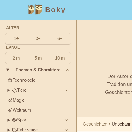
Boky
ALTER
Kategorie
Autor
1+
3+
6+
THEMEN
LÄNGE
Andrew
&
CHARAKTERE
Lang
2 m
5 m
10 m
Themen & Charaktere
Technologie
Asbjørnsen
Tiere
Magie
Der Autor 
und Moe
Technologie
Tradition u
Weltraum
Sport
Fahrzeuge
Tiere
Geschichten
Äsop
Prinzessinnen
Fakten
Magie
Beatrix
Weltraum
GEFÜHLE
Potter
&
Sport
THEMEN
Geschichten
Unbekann
Fahrzeuge
Boky