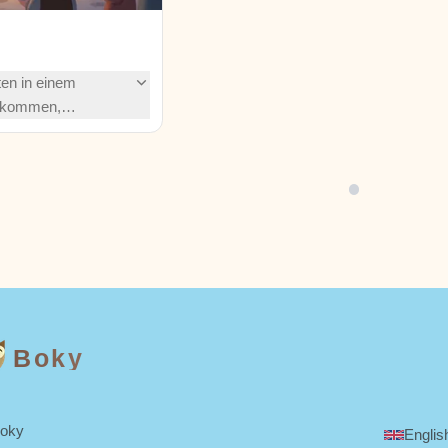
ten in einem
ankommen,
suppe' zu kochen.
Duft eines Festmahls
rfahre, wie ein
sschen Mut und die
em Nichts ein
lle zaubern!
Boky
Boky
Englis