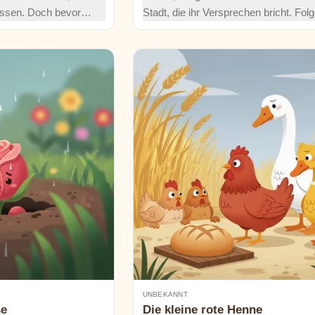
ssen. Doch bevor er
Stadt, die ihr Versprechen bricht. Fol
selhafte Warnung:
rätselhaften Melodie zum Berg und le
cht. Bleibe in
warum ein Versprechen mehr wiegt a
hn in einem
Gold. Wagst du es, zuzuhören?
nn die Dunkelheit
UNBEKANNT
se
Die kleine rote Henne