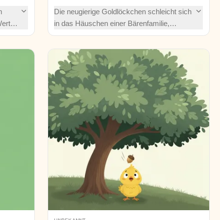
m
Die neugierige Goldlöckchen schleicht sich
Wert
in das Häuschen einer Bärenfamilie,
probiert Brei, Stühle und Betten, bis alles
e
„genau richtig“ ist – doch dann kehren die
deren
Bären zurück! Eine klassische Geschichte
voller Spannung, sanftem Humor und einer
zeitlosen Lektion über Respekt.