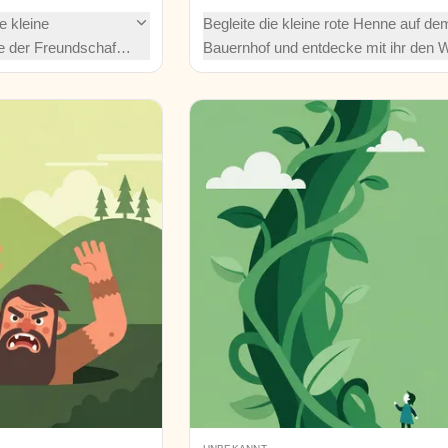
e kleine
Begleite die kleine rote Henne auf de
 der Freundschaft
Bauernhof und entdecke mit ihr den 
nnenschein ihr eine
von harter Arbeit und echtem
klen unterirdischen
Zusammenhalt. Wer wird am Ende di
süße Belohnung ernten, wenn alle an
immer nur 'Nicht ich' sagen?