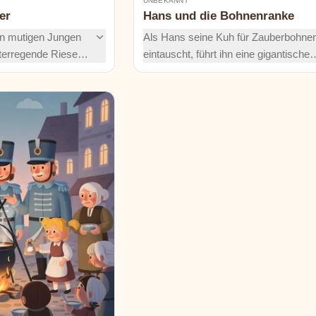
UNBEKANNT
er
Hans und die Bohnenranke
n mutigen Jungen
Als Hans seine Kuh für Zauberbohne
hterregende Riesen
eintauscht, führt ihn eine gigantische
an bis Galligantus –
Bohnenranke zum Schloss eines Rie
 verzauberten
Dort erwarten ihn Gold, eine goldlege
gende,
Henne und eine singende Harfe – doc
berbrechende
waghalsige Flucht entscheidet über d
 in dieser
Schicksal seiner Familie.
e über Mut.