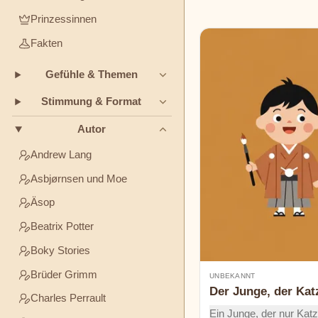
Stories
Freundschaft
Mut
Ehrlichkeit
Prinzessinnen
Fakten
Brüder
STIMMUNG
Grimm
&
Gefühle & Themen
FORMAT
Stimmung & Format
Charles
Gute-
Klassiker
Humor
Perrault
Autor
Nacht-
Geschichten
Andrew Lang
Elsa
Beskow
Asbjørnsen und Moe
Geheimnisse
Äsop
George
Beatrix Potter
Haven
Putnam
Boky Stories
Brüder Grimm
UNBEKANNT
H.C.
Der Junge, der Kat
Charles Perrault
Andersen
Ein Junge, der nur Kat