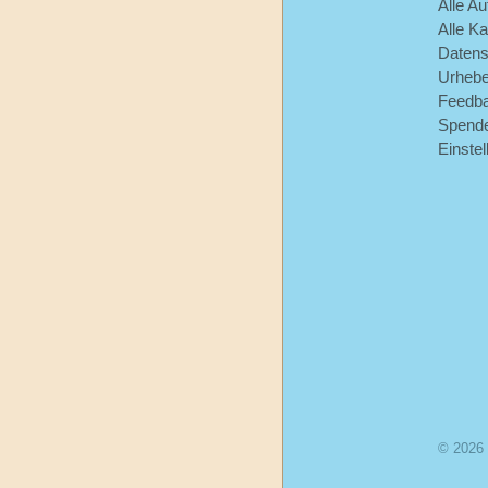
Alle Au
Alle Ka
Datens
Urhebe
Feedb
Spend
Einste
© 2026