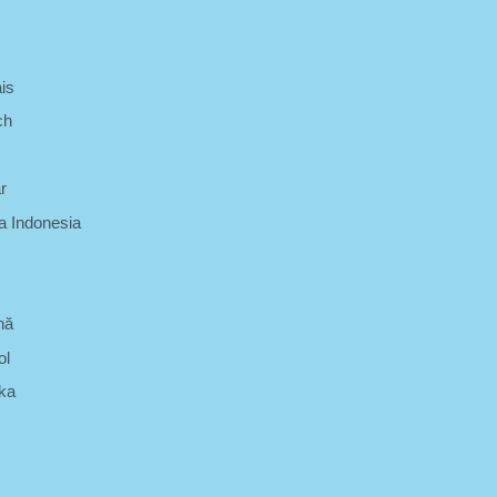
is
ch
r
 Indonesia
nă
ol
ka