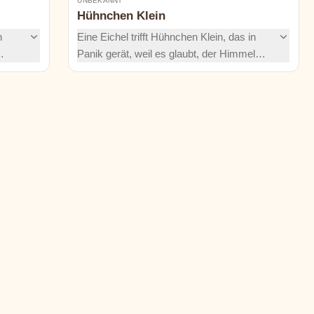
UNBEKANNT
Hühnchen Klein
n
Eine Eichel trifft Hühnchen Klein, das in
Panik gerät, weil es glaubt, der Himmel
sen.
fiele. Freunde schließen sich der eiligen
nde
Mission an, den König zu informieren – bis
h eine
ein schlauer Fuchs eine 'Abkürzung' mit
as
einer scharfen Überraschung anbietet.