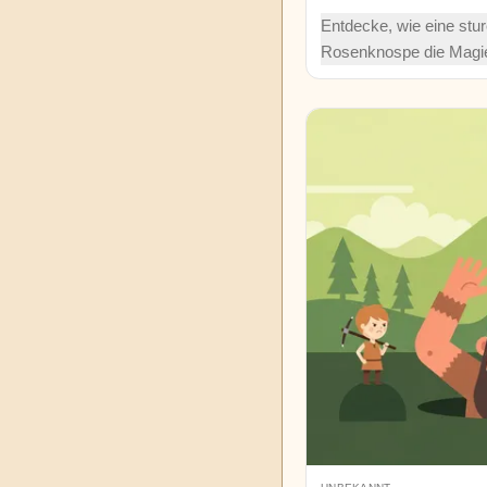
Nacht
Entdecke, wie eine stur
Rosenknospe die Magie
Unbekannt
lernt, als Regen und So
Welt jenseits ihres dun
Watty
Zuhauses zeigen.
Piper