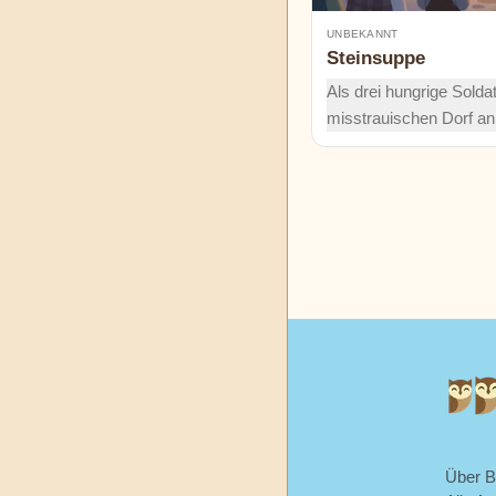
UNBEKANNT
Steinsuppe
Als drei hungrige Solda
misstrauischen Dorf 
beschließen sie, 'Stein
Schon bald erfüllt der 
den ganzen Dorfplatz. E
einfacher Stein, ein bi
Kraft des Teilens aus d
wunderbares Mahl für a
Über 