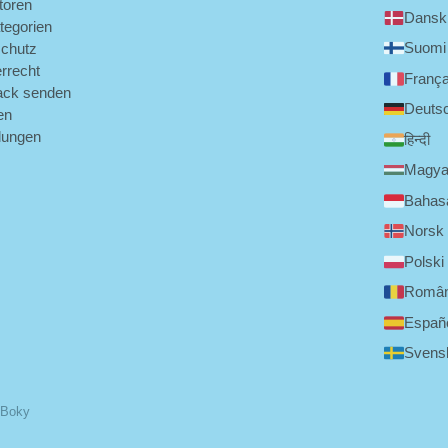
toren
Dansk
tegorien
Suomi
chutz
rrecht
França
ack senden
Deuts
en
llungen
हिन्दी
Magya
Bahasa
Norsk
Polski
Româ
Españ
Svens
 Boky