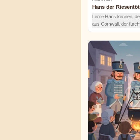
UNBEKANNT
Hans der Riesentöt
Lerne Hans kennen, de
aus Cornwall, der furc
überlistet – von Cormor
mit Gruben, Tricks und
Gaben. Schwertschwin
brückenstürzende, zau
Abenteuer erwarten dich
klassischen Geschicht