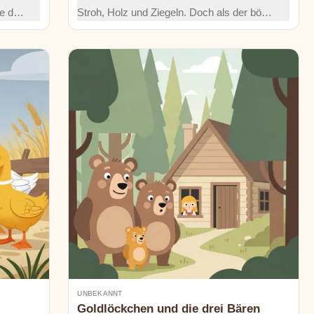
ge der
Stroh, Holz und Ziegeln. Doch als der böse
rne,
Wolf kommt, bleibt nur eines stehen.
ls
Welches Schweinchen hat das sicherste
Zuhause gebaut?
UNBEKANNT
Goldlöckchen und die drei Bären