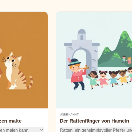
UNBEKANNT
zen malte
Der Rattenfänger von Hameln
zen malen kann,
Ratten, ein geheimnisvoller Pfeifer un