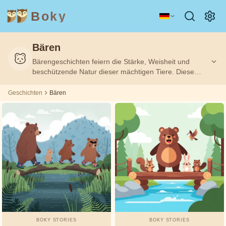
Boky
Bären
Kategorie
Autor
Bärengeschichten feiern die Stärke, Weisheit und
beschützende Natur dieser mächtigen Tiere. Diese
THEMEN
Andrew
Geschichten lehren Kinder etwas über Mut,
&
CHARAKTERE
Lang
Familienbande und den Respekt vor den wilden
Geschichten
Bären
Geschöpfen des Waldes.
Technologie
Tiere
Magie
Asbjørnsen
und Moe
Weltraum
Sport
Fahrzeuge
Äsop
Prinzessinnen
Fakten
Beatrix
GEFÜHLE
Potter
&
THEMEN
Boky
BOKY STORIES
BOKY STORIES
Stories
Freundschaft
Mut
Ehrlichkeit