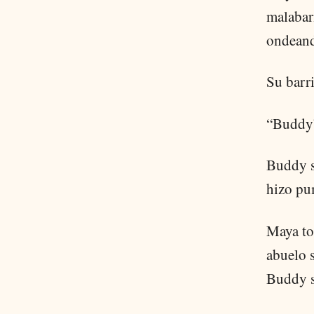
malabar
ondeand
Su barr
“Buddy”
Buddy s
hizo p
Maya to
abuelo 
Buddy s