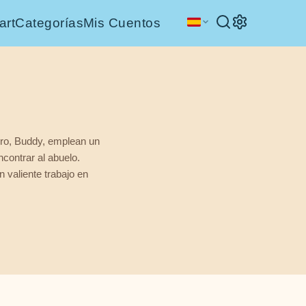
art
Categorías
Mis Cuentos
rro, Buddy, emplean un
contrar al abuelo.
 valiente trabajo en