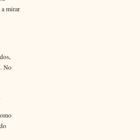
 a mirar
dos,
. No
.
 como
ido