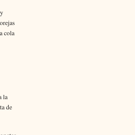
 y
orejas
a cola
 la
ta de