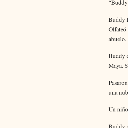
“Buddy”
Buddy le
Olfateó 
abuelo. 
Buddy di
Maya. S
Pasaron
una nube
Un niño
Buddy s