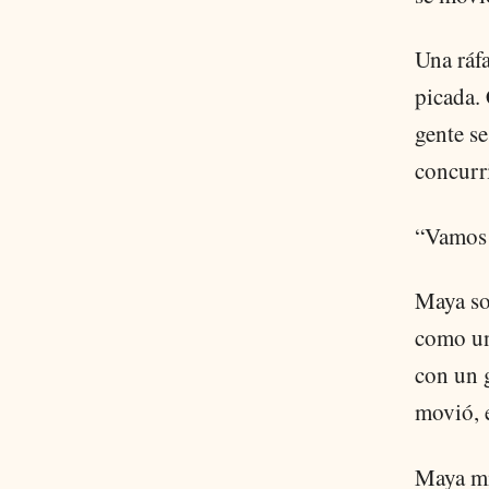
Una ráfa
picada. 
gente se
concurri
“Vamos 
Maya so
como un
con un g
movió, e
Maya mir