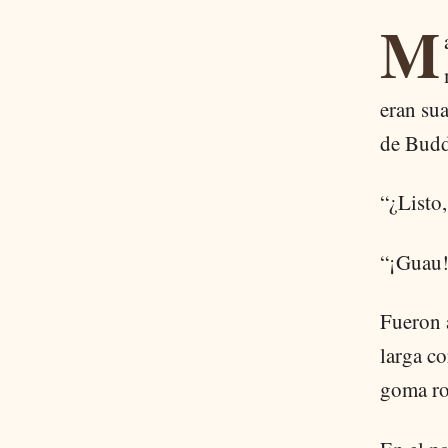
M
eran sua
de Budd
“¿Listo
“¡Guau!
Fueron 
larga c
goma ro