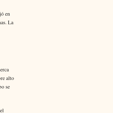
jó en
nas. La
cerca
re alto
bo se
el