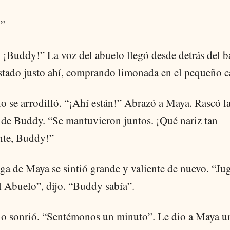
”
 ¡Buddy!” La voz del abuelo llegó desde detrás del b
stado justo ahí, comprando limonada en el pequeño ca
o se arrodilló. “¡Ahí están!” Abrazó a Maya. Rascó l
a de Buddy. “Se mantuvieron juntos. ¡Qué nariz tan
ente, Buddy!”
iga de Maya se sintió grande y valiente de nuevo. “J
l Abuelo”, dijo. “Buddy sabía”.
lo sonrió. “Sentémonos un minuto”. Le dio a Maya u