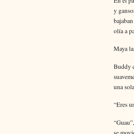
En el pa
y ganso
bajaban 
olía a p
Maya la
Buddy co
suaveme
una sola
“Eres u
“Guau”,
se movi