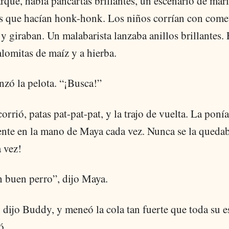
rque, había pancartas brillantes, un escenario de mar
s que hacían honk-honk. Los niños corrían con come
y giraban. Un malabarista lanzaba anillos brillantes. 
alomitas de maíz y a hierba.
nzó la pelota. “¡Busca!”
rrió, patas pat-pat-pat, y la trajo de vuelta. La ponía
nte en la mano de Maya cada vez. Nunca se la quedab
 vez!
n buen perro”, dijo Maya.
 dijo Buddy, y meneó la cola tan fuerte que toda su e
ó.