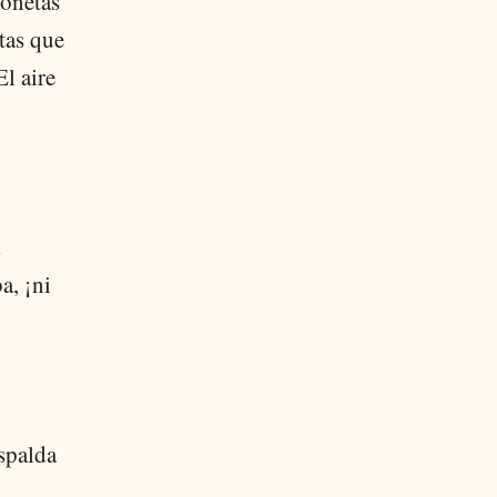
ionetas
tas que
El aire
a, ¡ni
spalda