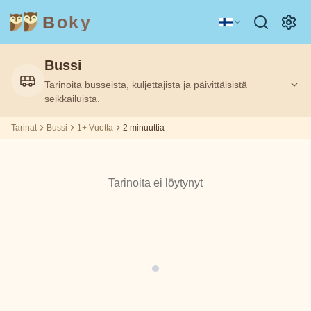
Boky
Bussi
Kategoria
Kirjailija
Tarinoita busseista, kuljettajista ja päivittäisistä
Ikä
Ikä
2
2
Suodatettu:
Suodatettu:
1+
1+
m
m
seikkailuista.
Tarinat
Bussi
1+ Vuotta
2 minuuttia
AIHEET
Aisopos
&
HAHMOT
Andrew
Tarinoita ei löytynyt
Teknologia
Eläimet
Magia
Lang
Avaruus
Urheilu
Ajoneuvot
Asbjørnsen
ja Moe
Prinsessat
Faktat
Beatrix
TUNTEET
Potter
&
TEEMAT