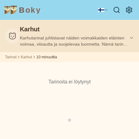
Boky
Karhut
Kategoria
Kirjailija
Karhutarinat juhlistavat näiden voimakkaiden eläinten
10
10
Suodatettu:
Suodatettu:
m
m
voimaa, viisautta ja suojelevaa luonnetta. Nämä tarinat
opettavat lapsille rohkeudesta, perhesiteistä ja metsän
villien olentojen kunnioittamisesta.
Tarinat
Karhut
10 minuuttia
AIHEET
Aisopos
&
HAHMOT
Andrew
Tarinoita ei löytynyt
Teknologia
Eläimet
Magia
Lang
Avaruus
Urheilu
Ajoneuvot
Asbjørnsen
ja Moe
Prinsessat
Faktat
Beatrix
TUNTEET
Potter
&
TEEMAT