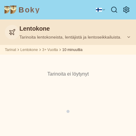
Boky
Lentokone
Kategoria
Kirjailija
Tarinoita lentokoneista, lentäjistä ja lentoseikkailuista.
Ikä
Ikä
10
10
Suodatettu:
Suodatettu:
3+
3+
m
m
Tarinat
Lentokone
3+ Vuotta
10 minuuttia
AIHEET
Aisopos
&
HAHMOT
Tarinoita ei löytynyt
Andrew
Teknologia
Eläimet
Magia
Lang
Avaruus
Urheilu
Ajoneuvot
Asbjørnsen
ja Moe
Prinsessat
Faktat
Beatrix
TUNTEET
Potter
&
TEEMAT