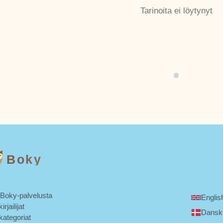
Tarinoita ei löytynyt
Boky
 Boky-palvelusta
Englis
irjailijat
Dansk
kategoriat