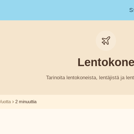
S
Lentokon
Tarinoita lentokoneista, lentäjistä ja len
Vuotta
2 minuuttia