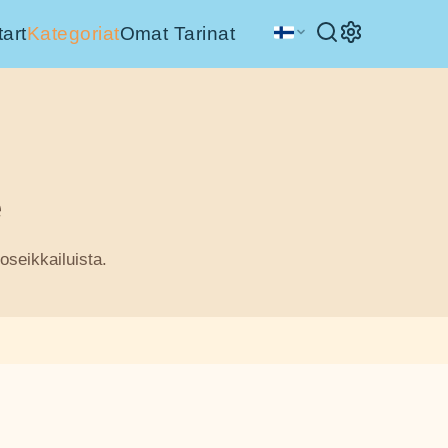
tart
Kategoriat
Omat Tarinat
e
toseikkailuista.