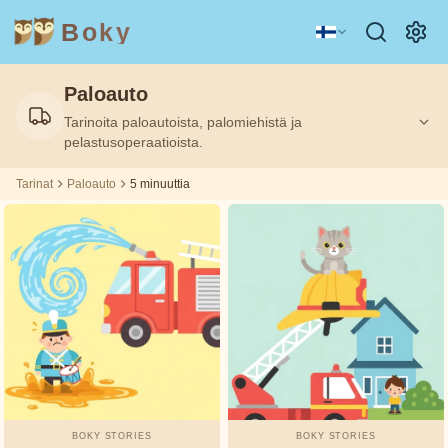
Boky
Paloauto
Kategoria
Kirjailija
Tarinoita paloautoista, palomiehistä ja
5
5
Suodatettu:
Suodatettu:
m
m
pelastusoperaatioista.
Tarinat
Paloauto
5 minuuttia
AIHEET
Aisopos
&
HAHMOT
Andrew
Teknologia
Eläimet
Magia
Lang
Avaruus
Urheilu
Ajoneuvot
Asbjørnsen
ja Moe
Prinsessat
Faktat
Beatrix
TUNTEET
Potter
&
TEEMAT
BOKY STORIES
BOKY STORIES