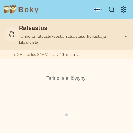
Boky
Ratsastus
Kategoria
Kirjailija
Tarinoita ratsastuksesta, ratsastusurheilusta ja
Ikä
Ikä
10
10
Suodatettu:
Suodatettu:
1+
1+
m
m
kilpailuista.
Tarinat
Ratsastus
1+ Vuotta
10 minuuttia
AIHEET
Aisopos
&
HAHMOT
Andrew
Tarinoita ei löytynyt
Teknologia
Eläimet
Magia
Lang
Avaruus
Urheilu
Ajoneuvot
Asbjørnsen
ja Moe
Prinsessat
Faktat
Beatrix
TUNTEET
Potter
&
TEEMAT