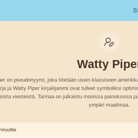
S
Watty Pipe
er on pseudonyymi, joka liitetään usein klassiseen amerikkal
rja ja Watty Piper kirjailijanimi ovat tulleet symboliksi optim
sista viesteistä. Tarinaa on julkaistu monissa painoksissa ja
ympäri maailmaa.
minuuttia