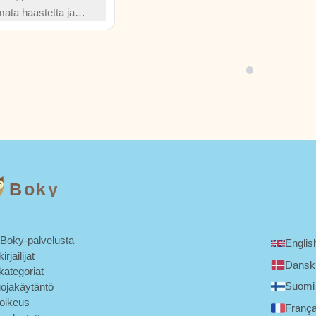
mata haastetta ja
ren yli odottaville
kkyydellä,
 ilolla, että pienikin
Boky
 Boky-palvelusta
Englis
irjailijat
Dansk
kategoriat
Suomi
uojakäytäntö
noikeus
França