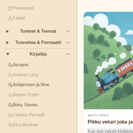
TEEMAT
Prinsessat
Boky
Faktat
Stories
Ystävyys
Rohkeus
Rehellisyys
Tunteet & Teemat
Charles
TUNNELMA
Perrault
&
Tunnelma & Formaatti
FORMAATTI
Kirjailija
Elsa
Iltasadut
Klassikoita
Huumori
Beskow
Aisopos
Andrew Lang
Mysteerit
George
Asbjørnsen ja Moe
Haven
Putnam
Beatrix Potter
Boky Stories
Grimmin
Charles Perrault
veljekset
WATTY PIPER
Pikku veturi joka j
Elsa Beskow
H.C.
Kun isot veturit kieltäyt