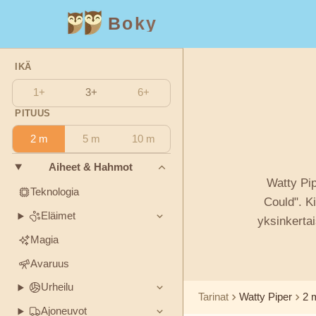
Boky
IKÄ
Kategoria
Kirjailija
2
2
1+
3+
6+
Suodatettu:
Suodatettu:
m
m
PITUUS
AIHEET
2 m
5 m
10 m
Aisopos
&
HAHMOT
Aiheet & Hahmot
Andrew
Watty Pip
Teknologia
Lang
Teknologia
Eläimet
Magia
Could". Ki
Eläimet
yksinkertai
Avaruus
Urheilu
Ajoneuvot
Asbjørnsen
Magia
ja Moe
Prinsessat
Faktat
Avaruus
Urheilu
Beatrix
Tarinat
Watty Piper
2 
TUNTEET
Potter
Ajoneuvot
&