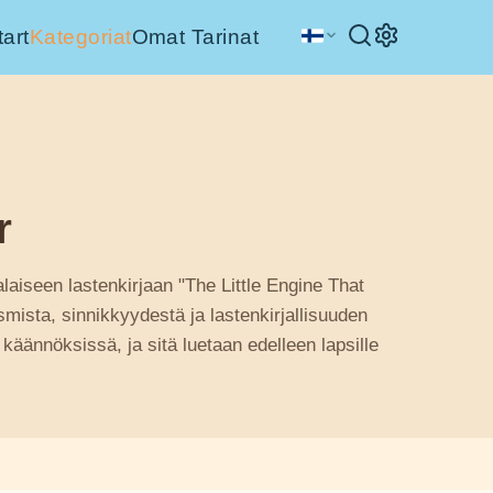
tart
Kategoriat
Omat Tarinat
r
aiseen lastenkirjaan "The Little Engine That
ismista, sinnikkyydestä ja lastenkirjallisuuden
 käännöksissä, ja sitä luetaan edelleen lapsille