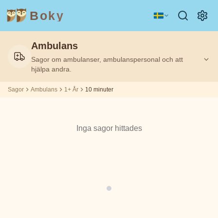
Boky
Ambulans
Kategori
Författare
Sagor om ambulanser, ambulanspersonal och att
Filtrerat
Filtrerat
Ålder
Ålder
10
10
på:
på:
1+
1+
m
m
hjälpa andra.
Sagor
Ambulans
1+ År
10 minuter
ÄMNEN
Aisopos
&
KARAKTÄRER
Andrew
Inga sagor hittades
Teknologi
Djur
Magi
Lang
Rymd
Sport
Fordon
Asbjørnsen
och Moe
Prinsessor
Fakta
Beatrix
KÄNSLOR
Potter
&
TEMAN