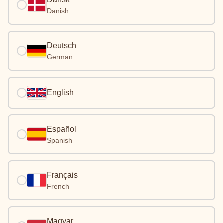
Danish
Deutsch
German
English
Español
Spanish
Français
French
Magyar