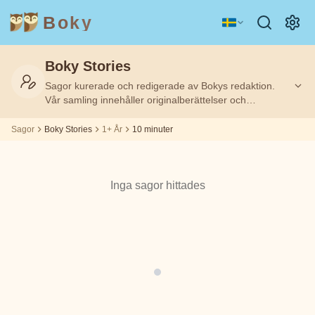
Boky
Boky Stories
Kategori
Författare
Sagor kurerade och redigerade av Bokys redaktion.
Filtrerat
Filtrerat
Ålder
Ålder
10
10
på:
på:
1+
1+
m
m
Vår samling innehåller originalberättelser och
fantasifulla äventyr, noggrant utvalda för att väcka
fantasi och läslust.
Sagor
Boky Stories
1+ År
10 minuter
ÄMNEN
Aisopos
&
KARAKTÄRER
Andrew
Inga sagor hittades
Teknologi
Djur
Magi
Lang
Rymd
Sport
Fordon
Asbjørnsen
och Moe
Prinsessor
Fakta
Beatrix
KÄNSLOR
Potter
&
TEMAN