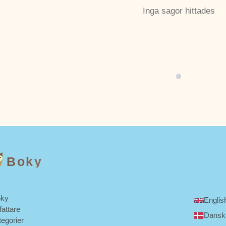
Inga sagor hittades
Boky
ky
Englis
fattare
Dansk
tegorier