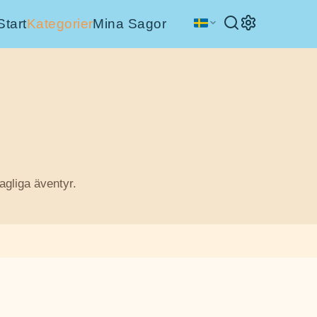
Start
Kategorier
Mina Sagor
gliga äventyr.