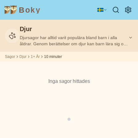
Boky
Djur
Kategori
Författare
Djursagor har alltid varit populära bland barn i alla
Filtrerat
Filtrerat
Ålder
Ålder
10
10
på:
på:
1+
1+
m
m
åldrar. Genom berättelser om djur kan barn lära sig om
empati, vänskap och vikten av att respektera alla
levande varelser. Djursagor hjälper barn att förstå
Sagor
Djur
1+ År
10 minuter
ÄMNEN
Aisopos
djurens värld och utveckla omtanke för naturen.
&
KARAKTÄRER
Andrew
Inga sagor hittades
Teknologi
Djur
Magi
Lang
Rymd
Sport
Fordon
Asbjørnsen
och Moe
Prinsessor
Fakta
Beatrix
KÄNSLOR
Potter
&
TEMAN