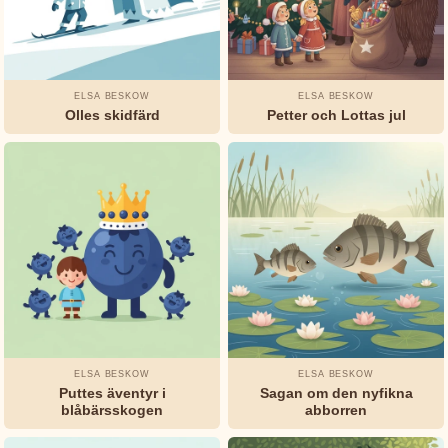
Jeanne-
Marie
Leprince
de
ELSA BESKOW
ELSA BESKOW
Olles skidfärd
Petter och Lottas jul
Beaumont
L.
Frank
Baum
Munro
Leaf
Okänd
ELSA BESKOW
ELSA BESKOW
Oscar
Puttes äventyr i
Sagan om den nyfikna
Wilde
blåbärsskogen
abborren