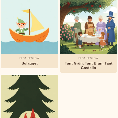
Rudyard
Kipling
Selma
Lagerlöf
Tusen
och
en
natt
ELSA BESKOW
ELSA BESKOW
Solägget
Tant Grön, Tant Brun, Tant
Gredelin
Watty
Piper