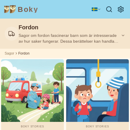
Boky
Fordon
Kategori
Författare
Sagor om fordon fascinerar barn som är intresserade
av hur saker fungerar. Dessa berättelser kan handla
ÄMNEN
Aisopos
om allt från tåg och bilar till flygplan och båtar, och
&
KARAKTÄRER
väcker nyfikenhet för transport. Perfekt för små
Sagor
Fordon
fordonsentusiaster.
Andrew
Teknologi
Djur
Magi
Lang
Rymd
Sport
Fordon
Asbjørnsen
och Moe
Prinsessor
Fakta
Beatrix
KÄNSLOR
Potter
&
TEMAN
Boky
BOKY STORIES
BOKY STORIES
Stories
Vänskap
Mod
Ärlighet