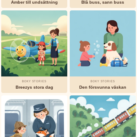
Amber till undsättning
Blå buss, sann buss
Bröderna
STÄMNING
&
Grimm
FORMAT
Charles
Godnattsagor
Klassiker
Humor
Perrault
Mysterier
Elsa
Beskow
George
BOKY STORIES
BOKY STORIES
Haven
Breezys stora dag
Den försvunna väskan
Putnam
H.C.
Andersen
Jeanne-