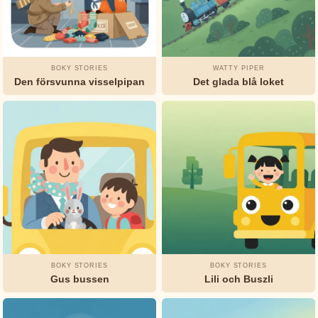
Marie
Leprince
de
Beaumont
BOKY STORIES
WATTY PIPER
Den försvunna visselpipan
Det glada blå loket
L.
Frank
Baum
Munro
Leaf
Okänd
Oscar
Wilde
BOKY STORIES
BOKY STORIES
Gus bussen
Lili och Buszli
Rudyard
Kipling