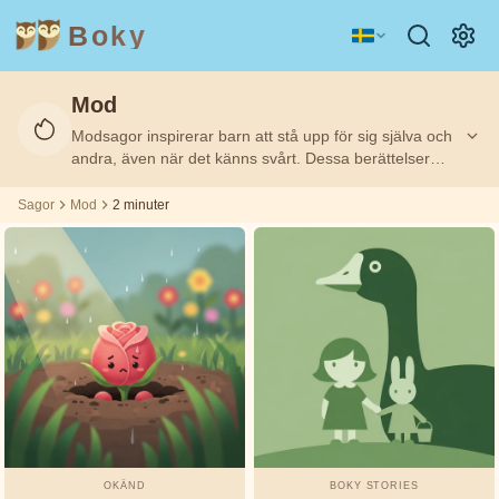
Boky
Mod
Kategori
Författare
Modsagor inspirerar barn att stå upp för sig själva och
Filtrerat
Filtrerat
2
2
på:
på:
m
m
andra, även när det känns svårt. Dessa berättelser
visar att mod inte betyder att man är rädd för ingenting,
utan att man vågar trots sin rädsla. Perfekta sagor för
Sagor
Mod
2 minuter
ÄMNEN
Aisopos
att bygga självförtroende och inre styrka hos barn.
&
KARAKTÄRER
Andrew
Teknologi
Djur
Magi
Lang
Rymd
Sport
Fordon
Asbjørnsen
och Moe
Prinsessor
Fakta
Beatrix
KÄNSLOR
Potter
&
TEMAN
OKÄND
BOKY STORIES