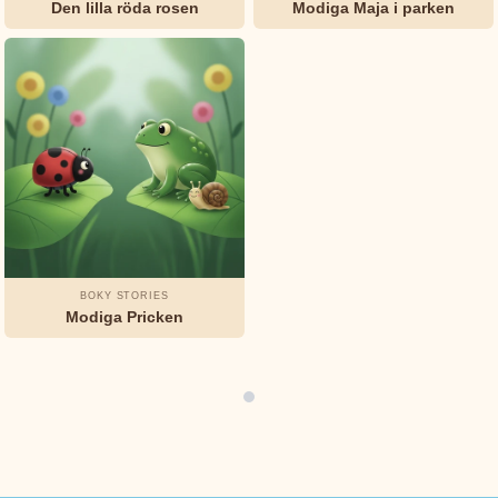
Den lilla röda rosen
Modiga Maja i parken
Boky
Stories
Vänskap
Mod
Ärlighet
Bröderna
STÄMNING
&
Grimm
FORMAT
Charles
Godnattsagor
Klassiker
Humor
Perrault
Mysterier
Elsa
Beskow
BOKY STORIES
Modiga Pricken
George
Haven
Putnam
H.C.
Andersen