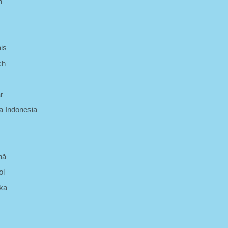
h
is
ch
r
 Indonesia
nă
ol
ka