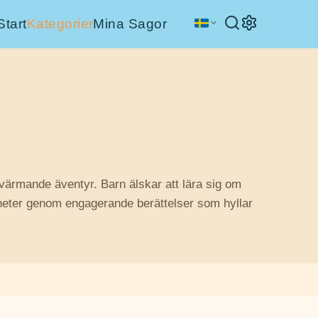
Start
Kategorier
Mina Sagor
evärmande äventyr. Barn älskar att lära sig om
igheter genom engagerande berättelser som hyllar