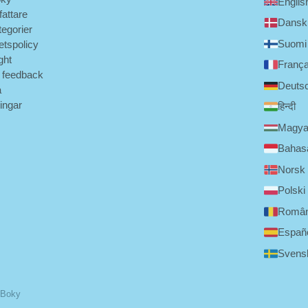
Englis
fattare
Dansk
tegorier
Suomi
tetspolicy
ght
França
 feedback
Deuts
a
ningar
हिन्दी
Magya
Bahasa
Norsk
Polski
Româ
Españ
Svens
 Boky