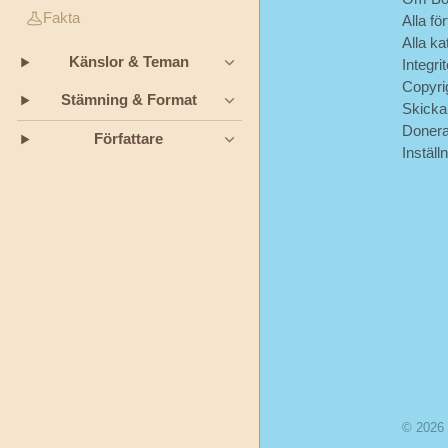
Andersen
Fakta
Alla för
Alla ka
Känslor & Teman
Integri
Jeanne-
Copyri
Marie
Stämning & Format
Skicka
Leprince
Doner
Författare
de
Inställ
Beaumont
L.
Frank
Baum
Munro
Leaf
Okänd
© 2026
Oscar