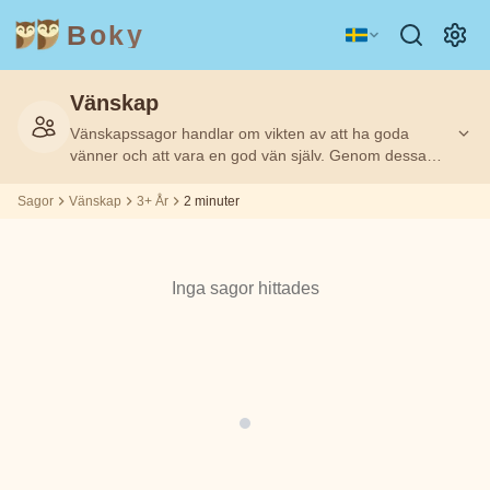
Boky
Vänskap
Kategori
Författare
Vänskapssagor handlar om vikten av att ha goda
Filtrerat
Filtrerat
Ålder
Ålder
2
2
på:
på:
3+
3+
m
m
vänner och att vara en god vän själv. Genom dessa
berättelser lär sig barn om lojalitet, omtanke och hur
man löser konflikter. Sagorna visar att äkta vänskap
Sagor
Vänskap
3+ År
2 minuter
ÄMNEN
Aisopos
kan övervinna alla hinder och att tillsammans är vi
&
KARAKTÄRER
starkare.
Andrew
Inga sagor hittades
Teknologi
Djur
Magi
Lang
Rymd
Sport
Fordon
Asbjørnsen
och Moe
Prinsessor
Fakta
Beatrix
KÄNSLOR
Potter
&
TEMAN