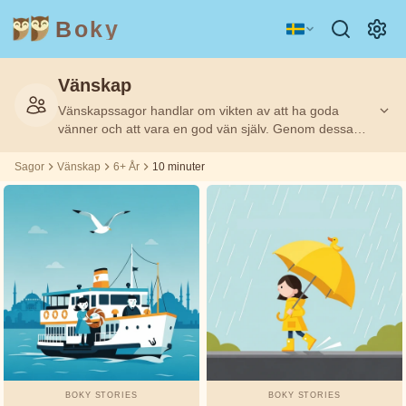
Boky
Vänskap
Kategori
Författare
Vänskapssagor handlar om vikten av att ha goda
Filtrerat
Filtrerat
Ålder
Ålder
10
10
på:
på:
6+
6+
m
m
vänner och att vara en god vän själv. Genom dessa
berättelser lär sig barn om lojalitet, omtanke och hur
man löser konflikter. Sagorna visar att äkta vänskap
Sagor
Vänskap
6+ År
10 minuter
ÄMNEN
Aisopos
kan övervinna alla hinder och att tillsammans är vi
&
KARAKTÄRER
starkare.
Andrew
Teknologi
Djur
Magi
Lang
Rymd
Sport
Fordon
Asbjørnsen
och Moe
Prinsessor
Fakta
Beatrix
KÄNSLOR
Potter
&
TEMAN
BOKY STORIES
BOKY STORIES