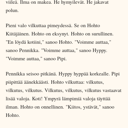
viileä. Ilma on makea. He hymyilevät. He jakavat
polun.
Pieni valo vilkuttaa pimeydessä. Se on Hohto
Kiitäjäinen. Hohto on eksynyt. Hohto on surullinen.
"En löydä kotiini," sanoo Hohto. "Voimme auttaa,"
sanoo Pennikka. "Voimme auttaa," sanoo Hyppy.
"Voimme auttaa," sanoo Pipi.
Pennikka seisoo pitkänä. Hyppy hyppää korkealle. Pipi
piipittää äänekkäästi. Hohto vilkuttaa: vilkutus,
vilkutus, vilkutus. Vilkutus, vilkutus, vilkutus vastaavat
lisää valoja. Koti! Ympyrä lämpimiä valoja täyttää
ilman. Hohto on onnellinen. "Kiitos, ystävät," sanoo
Hohto.