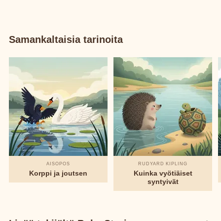
Samankaltaisia tarinoita
AISOPOS
RUDYARD KIPLING
Korppi ja joutsen
Kuinka vyötiäiset
syntyivät