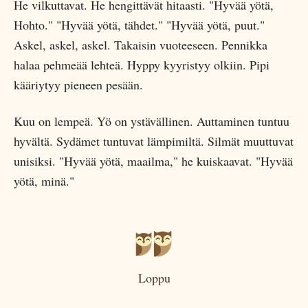
He vilkuttavat. He hengittävät hitaasti. "Hyvää yötä,
Hohto." "Hyvää yötä, tähdet." "Hyvää yötä, puut."
Askel, askel, askel. Takaisin vuoteeseen. Pennikka
halaa pehmeää lehteä. Hyppy kyyristyy olkiin. Pipi
kääriytyy pieneen pesään.
Kuu on lempeä. Yö on ystävällinen. Auttaminen tuntuu
hyvältä. Sydämet tuntuvat lämpimiltä. Silmät muuttuvat
unisiksi. "Hyvää yötä, maailma," he kuiskaavat. "Hyvää
yötä, minä."
Loppu