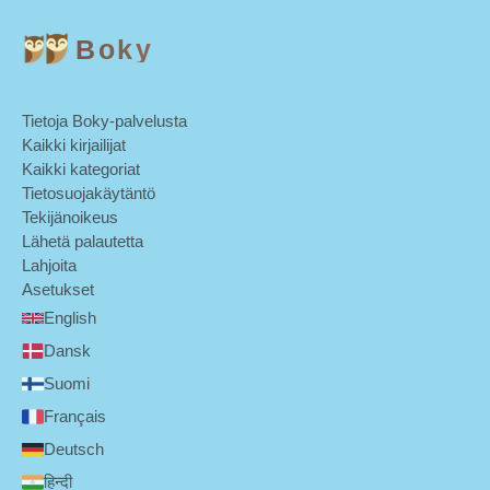
Boky
Tietoja Boky-palvelusta
Kaikki kirjailijat
Kaikki kategoriat
Tietosuojakäytäntö
Tekijänoikeus
Lähetä palautetta
Lahjoita
Asetukset
English
Dansk
Suomi
Français
Deutsch
हिन्दी