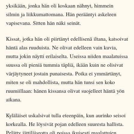
yksikään, jonka hän oli koskaan nähnyt, himmein
silmin ja liikkumattomana. Hän perääntyi askeleen
vapisevana. Sitten hän näki seinät.
Kissat, jotka hän oli piirtänyt edellisenä iltana, katsoivat
häntä alas ruuduista. Ne olivat edelleen vain kuvia,
mutta jokin näytti erilaiselta. Useissa niiden maalatuissa
suussa oli pieniä tummia täpliä, ikään kuin ne olisivat
värjäytyneet jostain punaisesta. Poika ei ymmärtänyt,
miten se oli mahdollista, mutta hän tunsi sen koko
ruumiillaan: hänen kissansa olivat suojelleet häntä yön
aikana.
Kyläläiset uskalsivat tulla eteenpäin, kun aurinko seisoi
korkealla. He löysivät pojan edelleen suuresta hallista.
Pelätty jättiläisrotta oli poissa ikuisesti maalattujen