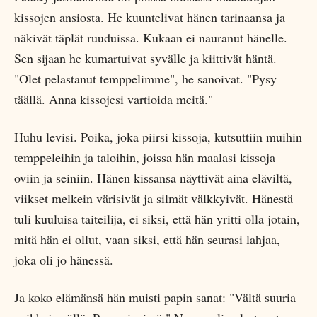
kissojen ansiosta. He kuuntelivat hänen tarinaansa ja
näkivät täplät ruuduissa. Kukaan ei nauranut hänelle.
Sen sijaan he kumartuivat syvälle ja kiittivät häntä.
"Olet pelastanut temppelimme", he sanoivat. "Pysy
täällä. Anna kissojesi vartioida meitä."
Huhu levisi. Poika, joka piirsi kissoja, kutsuttiin muihin
temppeleihin ja taloihin, joissa hän maalasi kissoja
oviin ja seiniin. Hänen kissansa näyttivät aina eläviltä,
viikset melkein värisivät ja silmät välkkyivät. Hänestä
tuli kuuluisa taiteilija, ei siksi, että hän yritti olla jotain,
mitä hän ei ollut, vaan siksi, että hän seurasi lahjaa,
joka oli jo hänessä.
Ja koko elämänsä hän muisti papin sanat: "Vältä suuria