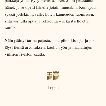
paikkoja yöllä. Pysy pienissä." Neuvo oli pelastanut
hänet, ja se opetti hänelle jotain muutakin: Kun sydän
sykkii jollekin hyvälle, kuten kauneuden luomiseen,
siitä voi tulla apua ja rohkeutta – sekä itselle että
muille.
Näin päättyi tarina pojasta, joka piirsi kissoja, ja joka
löysi tiensä arvoituksen, kauhun yön ja maalattujen
viiksien rivistön kautta.
Loppu