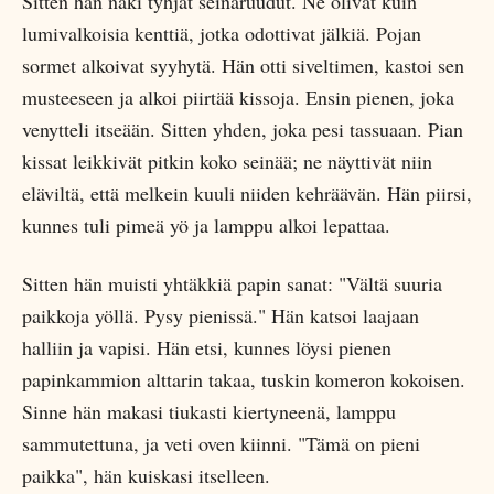
Sitten hän näki tyhjät seinäruudut. Ne olivat kuin
lumivalkoisia kenttiä, jotka odottivat jälkiä. Pojan
sormet alkoivat syyhytä. Hän otti siveltimen, kastoi sen
musteeseen ja alkoi piirtää kissoja. Ensin pienen, joka
venytteli itseään. Sitten yhden, joka pesi tassuaan. Pian
kissat leikkivät pitkin koko seinää; ne näyttivät niin
eläviltä, että melkein kuuli niiden kehräävän. Hän piirsi,
kunnes tuli pimeä yö ja lamppu alkoi lepattaa.
Sitten hän muisti yhtäkkiä papin sanat: "Vältä suuria
paikkoja yöllä. Pysy pienissä." Hän katsoi laajaan
halliin ja vapisi. Hän etsi, kunnes löysi pienen
papinkammion alttarin takaa, tuskin komeron kokoisen.
Sinne hän makasi tiukasti kiertyneenä, lamppu
sammutettuna, ja veti oven kiinni. "Tämä on pieni
paikka", hän kuiskasi itselleen.