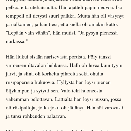
pelkoa että uteliaisuutta. Hän ajatteli papin neuvoa. Iso
temppeli oli tietysti suuri paikka. Mutta hän oli väsynyt
ja nälkäinen, ja hän tiesi, että siellä oli ainakin katto.
"Lepään vain vähän", hän mutisi. "Ja pysyn pienessä
nurkassa."
Hän liukui sisään narisevasta portista. Pöly tanssi
viimeisen iltavalon hehkussa. Halli oli leveä kuin tyyni
järvi, ja siinä oli korkeita pilareita sekä ohuita
riisipaperisia liukuovia. Hyllystä hän löysi pienen
öljylampun ja sytytti sen. Valo teki huoneesta
vähemmän pelottavan. Lattialta hän löysi pussin, jossa
oli riisipalloja, jotka joku oli jättänyt. Hän söi varovasti
ja tunsi rohkeuden palaavan.