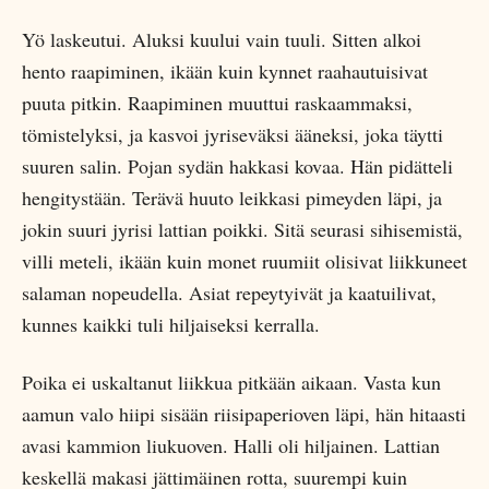
Yö laskeutui. Aluksi kuului vain tuuli. Sitten alkoi
hento raapiminen, ikään kuin kynnet raahautuisivat
puuta pitkin. Raapiminen muuttui raskaammaksi,
tömistelyksi, ja kasvoi jyriseväksi ääneksi, joka täytti
suuren salin. Pojan sydän hakkasi kovaa. Hän pidätteli
hengitystään. Terävä huuto leikkasi pimeyden läpi, ja
jokin suuri jyrisi lattian poikki. Sitä seurasi sihisemistä,
villi meteli, ikään kuin monet ruumiit olisivat liikkuneet
salaman nopeudella. Asiat repeytyivät ja kaatuilivat,
kunnes kaikki tuli hiljaiseksi kerralla.
Poika ei uskaltanut liikkua pitkään aikaan. Vasta kun
aamun valo hiipi sisään riisipaperioven läpi, hän hitaasti
avasi kammion liukuoven. Halli oli hiljainen. Lattian
keskellä makasi jättimäinen rotta, suurempi kuin