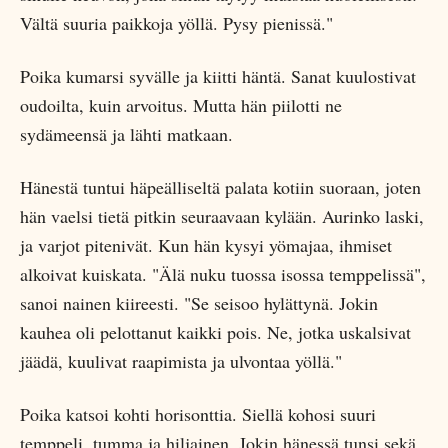
Vältä suuria paikkoja yöllä. Pysy pienissä."
Poika kumarsi syvälle ja kiitti häntä. Sanat kuulostivat
oudoilta, kuin arvoitus. Mutta hän piilotti ne
sydämeensä ja lähti matkaan.
Hänestä tuntui häpeälliseltä palata kotiin suoraan, joten
hän vaelsi tietä pitkin seuraavaan kylään. Aurinko laski,
ja varjot pitenivät. Kun hän kysyi yömajaa, ihmiset
alkoivat kuiskata. "Älä nuku tuossa isossa temppelissä",
sanoi nainen kiireesti. "Se seisoo hylättynä. Jokin
kauhea oli pelottanut kaikki pois. Ne, jotka uskalsivat
jäädä, kuulivat raapimista ja ulvontaa yöllä."
Poika katsoi kohti horisonttia. Siellä kohosi suuri
temppeli, tumma ja hiljainen. Jokin hänessä tunsi sekä