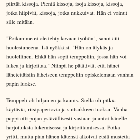
piirtää kissoja. Pieniä kissoja, isoja kissoja, kissoja,
jotka hiipivät, kissoja, jotka nukkuivat. Hän ei voinut
sille mitään.
"Poikamme ei ole tehty kovaan työhön", sanoi äiti
huolestuneena. Isä nyökkäsi. "Hän on älykäs ja
huolellinen. Ehkä hän sopii temppeliin, jossa hän voi
lukea ja kirjoittaa." Niinpä he päättivät, että hänet
lähetettäisiin läheiseen temppeliin opiskelemaan vanhan
papin luokse.
Temppeli oli hiljainen ja kaunis. Siellä oli pitkiä
käytäviä, riisipaperiovia ja suitsukkeen tuoksu. Vanha
pappi otti pojan ystävällisesti vastaan ja antoi hänelle
harjoituksia lukemisessa ja kirjoittamisessa. Poika
yritti, mutta pian hänen kätensä alkoivat etsiä mustetta