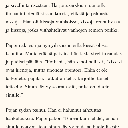
ja sivellintä itsestään. Harjoitusarkkien reunoille
ilmaantui pieniä kissan korvia, viiksiä ja pehmeitä
tassuja. Pian oli kissoja viuhkoissa, kissoja reunuksissa
ja kissoja, jotka viuhahtelivat vanhojen seinien poikki.
Pappi näki sen ja hymyili ensin, sillä kissat olivat
kauniita. Mutta eräänä päivänä hän laski siveltimen alas
ja pudisti päätään. "Poikani", hän sanoi hellästi, "kissasi
ovat hienoja, mutta unohdat opintosi. Ehkä et ole
tarkoitettu papiksi. Jotkut on tehty kirjoille, toiset
taiteelle. Sinun täytyy seurata sitä, mikä on oikein
sinulle."
Pojan sydän painui. Hän ei halunnut aiheuttaa
hankaluuksia. Pappi jatkoi: "Ennen kuin lähdet, annan
sinulle neuvon, joka sinun täytyy muistaa huolellisesti: