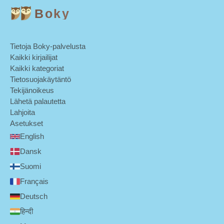
Boky
Tietoja Boky-palvelusta
Kaikki kirjailijat
Kaikki kategoriat
Tietosuojakäytäntö
Tekijänoikeus
Lähetä palautetta
Lahjoita
Asetukset
English
Dansk
Suomi
Français
Deutsch
हिन्दी