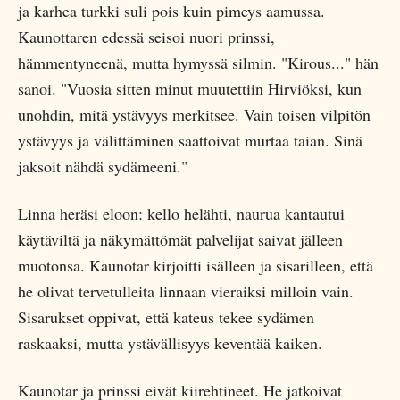
ja karhea turkki suli pois kuin pimeys aamussa.
Kaunottaren edessä seisoi nuori prinssi,
hämmentyneenä, mutta hymyssä silmin. "Kirous..." hän
sanoi. "Vuosia sitten minut muutettiin Hirviöksi, kun
unohdin, mitä ystävyys merkitsee. Vain toisen vilpitön
ystävyys ja välittäminen saattoivat murtaa taian. Sinä
jaksoit nähdä sydämeeni."
Linna heräsi eloon: kello helähti, naurua kantautui
käytäviltä ja näkymättömät palvelijat saivat jälleen
muotonsa. Kaunotar kirjoitti isälleen ja sisarilleen, että
he olivat tervetulleita linnaan vieraiksi milloin vain.
Sisarukset oppivat, että kateus tekee sydämen
raskaaksi, mutta ystävällisyys keventää kaiken.
Kaunotar ja prinssi eivät kiirehtineet. He jatkoivat