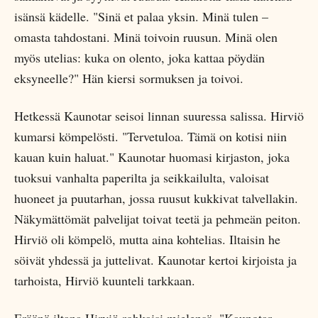
isänsä kädelle. "Sinä et palaa yksin. Minä tulen –
omasta tahdostani. Minä toivoin ruusun. Minä olen
myös utelias: kuka on olento, joka kattaa pöydän
eksyneelle?" Hän kiersi sormuksen ja toivoi.
Hetkessä Kaunotar seisoi linnan suuressa salissa. Hirviö
kumarsi kömpelösti. "Tervetuloa. Tämä on kotisi niin
kauan kuin haluat." Kaunotar huomasi kirjaston, joka
tuoksui vanhalta paperilta ja seikkailulta, valoisat
huoneet ja puutarhan, jossa ruusut kukkivat talvellakin.
Näkymättömät palvelijat toivat teetä ja pehmeän peiton.
Hirviö oli kömpelö, mutta aina kohtelias. Iltaisin he
söivät yhdessä ja juttelivat. Kaunotar kertoi kirjoista ja
tarhoista, Hirviö kuunteli tarkkaan.