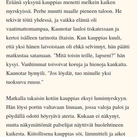
Eräänä syksynä kauppias menetti melkein kaiken
myrskyissä. Perhe muutti maalle pieneen taloon. He
tekivät töitä yhdessä, ja vaikka elämä oli
vaatimattomampaa, Kaunotar lauloi tiskatessaan ja
kertoi isälleen tarinoita iltaisin. Kun kauppias kuuli,
että yksi hänen laivoistaan oli ehkä selvinnyt, hän päätti
matkustaa satamaan. "Mitä toisin teille, lapseni?" hän
kysyi. Vanhimmat toivoivat koruja ja hienoja kankaita.
Kaunotar hymyili. "Jos löydät, tuo minulle yksi
tuoksuva ruusu."
Matkalla takaisin kotiin kauppias eksyi lumimyrskyyn.
Hän löysi portin valtavaan linnaan, jossa valoja paloi ja
pöydällä odotti höyryävä ateria. Kukaan ei näkynyt,
mutta näkymättömät palvelijat näyttivät huolehtineen
kaikesta. Kiitollisena kauppias söi, lämmitteli ja aikoi