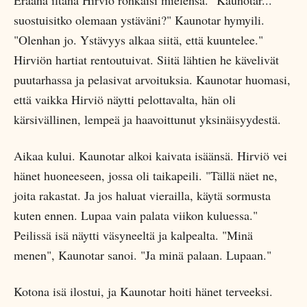
Eräänä iltana Hirviö rohkaisi mielensä. "Kaunotar...
suostuisitko olemaan ystäväni?" Kaunotar hymyili.
"Olenhan jo. Ystävyys alkaa siitä, että kuuntelee."
Hirviön hartiat rentoutuivat. Siitä lähtien he kävelivät
puutarhassa ja pelasivat arvoituksia. Kaunotar huomasi,
että vaikka Hirviö näytti pelottavalta, hän oli
kärsivällinen, lempeä ja haavoittunut yksinäisyydestä.
Aikaa kului. Kaunotar alkoi kaivata isäänsä. Hirviö vei
hänet huoneeseen, jossa oli taikapeili. "Tällä näet ne,
joita rakastat. Ja jos haluat vierailla, käytä sormusta
kuten ennen. Lupaa vain palata viikon kuluessa."
Peilissä isä näytti väsyneeltä ja kalpealta. "Minä
menen", Kaunotar sanoi. "Ja minä palaan. Lupaan."
Kotona isä ilostui, ja Kaunotar hoiti hänet terveeksi.