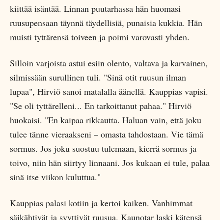
kiittää isäntää. Linnan puutarhassa hän huomasi
ruusupensaan täynnä täydellisiä, punaisia kukkia. Hän
muisti tyttärensä toiveen ja poimi varovasti yhden.
Silloin varjoista astui esiin olento, valtava ja karvainen,
silmissään surullinen tuli. "Sinä otit ruusun ilman
lupaa", Hirviö sanoi matalalla äänellä. Kauppias vapisi.
"Se oli tyttärelleni... En tarkoittanut pahaa." Hirviö
huokaisi. "En kaipaa rikkautta. Haluan vain, että joku
tulee tänne vieraakseni – omasta tahdostaan. Vie tämä
sormus. Jos joku suostuu tulemaan, kierrä sormus ja
toivo, niin hän siirtyy linnaani. Jos kukaan ei tule, palaa
sinä itse viikon kuluttua."
Kauppias palasi kotiin ja kertoi kaiken. Vanhimmat
säikähtivät ja syyttivät ruusua. Kaunotar laski kätensä