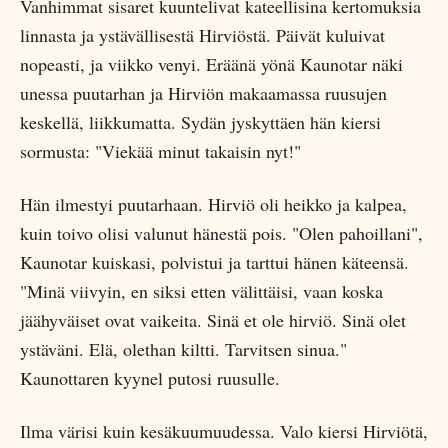
Vanhimmat sisaret kuuntelivat kateellisina kertomuksia
linnasta ja ystävällisestä Hirviöstä. Päivät kuluivat
nopeasti, ja viikko venyi. Eräänä yönä Kaunotar näki
unessa puutarhan ja Hirviön makaamassa ruusujen
keskellä, liikkumatta. Sydän jyskyttäen hän kiersi
sormusta: "Viekää minut takaisin nyt!"
Hän ilmestyi puutarhaan. Hirviö oli heikko ja kalpea,
kuin toivo olisi valunut hänestä pois. "Olen pahoillani",
Kaunotar kuiskasi, polvistui ja tarttui hänen käteensä.
"Minä viivyin, en siksi etten välittäisi, vaan koska
jäähyväiset ovat vaikeita. Sinä et ole hirviö. Sinä olet
ystäväni. Elä, olethan kiltti. Tarvitsen sinua."
Kaunottaren kyynel putosi ruusulle.
Ilma värisi kuin kesäkuumuudessa. Valo kiersi Hirviötä,