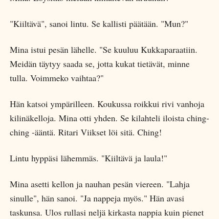
"Kiiltävä", sanoi lintu. Se kallisti päätään. "Mun?"
Mina istui pesän lähelle. "Se kuuluu Kukkaparaatiin.
Meidän täytyy saada se, jotta kukat tietävät, minne
tulla. Voimmeko vaihtaa?"
Hän katsoi ympärilleen. Koukussa roikkui rivi vanhoja
kilinäkelloja. Mina otti yhden. Se kilahteli iloista ching-
ching -ääntä. Ritari Viikset löi sitä. Ching!
Lintu hyppäsi lähemmäs. "Kiiltävä ja laula!"
Mina asetti kellon ja nauhan pesän viereen. "Lahja
sinulle", hän sanoi. "Ja nappeja myös." Hän avasi
taskunsa. Ulos rullasi neljä kirkasta nappia kuin pienet