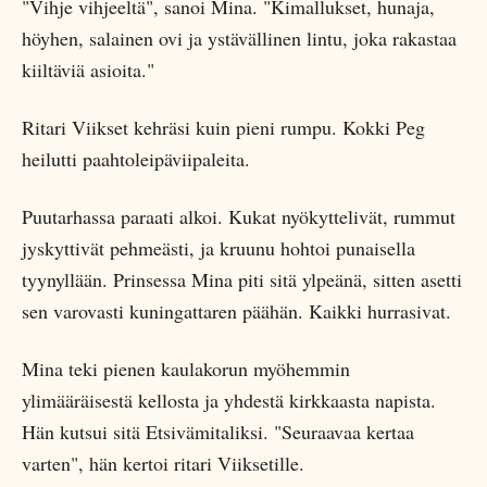
"Vihje vihjeeltä", sanoi Mina. "Kimallukset, hunaja,
höyhen, salainen ovi ja ystävällinen lintu, joka rakastaa
kiiltäviä asioita."
Ritari Viikset kehräsi kuin pieni rumpu. Kokki Peg
heilutti paahtoleipäviipaleita.
Puutarhassa paraati alkoi. Kukat nyökyttelivät, rummut
jyskyttivät pehmeästi, ja kruunu hohtoi punaisella
tyynyllään. Prinsessa Mina piti sitä ylpeänä, sitten asetti
sen varovasti kuningattaren päähän. Kaikki hurrasivat.
Mina teki pienen kaulakorun myöhemmin
ylimääräisestä kellosta ja yhdestä kirkkaasta napista.
Hän kutsui sitä Etsivämitaliksi. "Seuraavaa kertaa
varten", hän kertoi ritari Viiksetille.