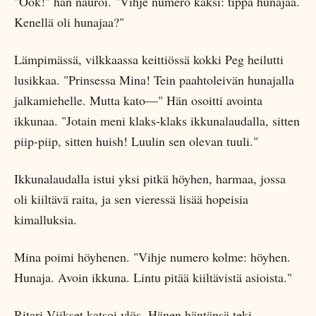
"Öök!" hän nauroi. "Vihje numero kaksi: tippa hunajaa.
Kenellä oli hunajaa?"
Lämpimässä, vilkkaassa keittiössä kokki Peg heilutti
lusikkaa. "Prinsessa Mina! Tein paahtoleivän hunajalla
jalkamiehelle. Mutta kato—" Hän osoitti avointa
ikkunaa. "Jotain meni klaks-klaks ikkunalaudalla, sitten
piip-piip, sitten huish! Luulin sen olevan tuuli."
Ikkunalaudalla istui yksi pitkä höyhen, harmaa, jossa
oli kiiltävä raita, ja sen vieressä lisää hopeisia
kimalluksia.
Mina poimi höyhenen. "Vihje numero kolme: höyhen.
Hunaja. Avoin ikkuna. Lintu pitää kiiltävistä asioista."
Ritari Viikset katsoi ylös. Hänen häntänsä teki