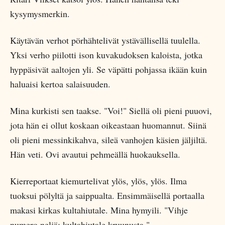
kysymysmerkin.
Käytävän verhot pörhähtelivät ystävällisellä tuulella.
Yksi verho piilotti ison kuvakudoksen kaloista, jotka
hyppäsivät aaltojen yli. Se väpätti pohjassa ikään kuin
haluaisi kertoa salaisuuden.
Mina kurkisti sen taakse. "Voi!" Siellä oli pieni puuovi,
jota hän ei ollut koskaan oikeastaan huomannut. Siinä
oli pieni messinkikahva, sileä vanhojen käsien jäljiltä.
Hän veti. Ovi avautui pehmeällä huokauksella.
Kierreportaat kiemurtelivat ylös, ylös, ylös. Ilma
tuoksui pölyltä ja saippualta. Ensimmäisellä portaalla
makasi kirkas kultahiutale. Mina hymyili. "Vihje
numero neljä: kultahiutale kruunusta."