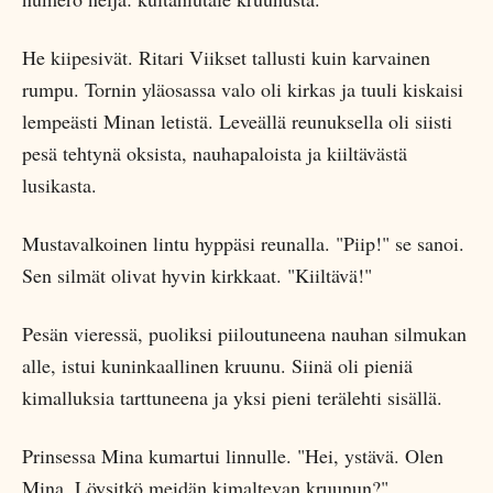
He kiipesivät. Ritari Viikset tallusti kuin karvainen
rumpu. Tornin yläosassa valo oli kirkas ja tuuli kiskaisi
lempeästi Minan letistä. Leveällä reunuksella oli siisti
pesä tehtynä oksista, nauhapaloista ja kiiltävästä
lusikasta.
Mustavalkoinen lintu hyppäsi reunalla. "Piip!" se sanoi.
Sen silmät olivat hyvin kirkkaat. "Kiiltävä!"
Pesän vieressä, puoliksi piiloutuneena nauhan silmukan
alle, istui kuninkaallinen kruunu. Siinä oli pieniä
kimalluksia tarttuneena ja yksi pieni terälehti sisällä.
Prinsessa Mina kumartui linnulle. "Hei, ystävä. Olen
Mina. Löysitkö meidän kimaltevan kruunun?"