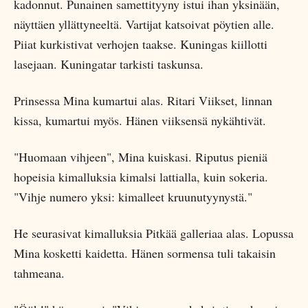
kadonnut. Punainen samettityyny istui ihan yksinään,
näyttäen yllättyneeltä. Vartijat katsoivat pöytien alle.
Piiat kurkistivat verhojen taakse. Kuningas kiillotti
lasejaan. Kuningatar tarkisti taskunsa.
Prinsessa Mina kumartui alas. Ritari Viikset, linnan
kissa, kumartui myös. Hänen viiksensä nykähtivät.
"Huomaan vihjeen", Mina kuiskasi. Riputus pieniä
hopeisia kimalluksia kimalsi lattialla, kuin sokeria.
"Vihje numero yksi: kimalleet kruunutyynystä."
He seurasivat kimalluksia Pitkää galleriaa alas. Lopussa
Mina kosketti kaidetta. Hänen sormensa tuli takaisin
tahmeana.