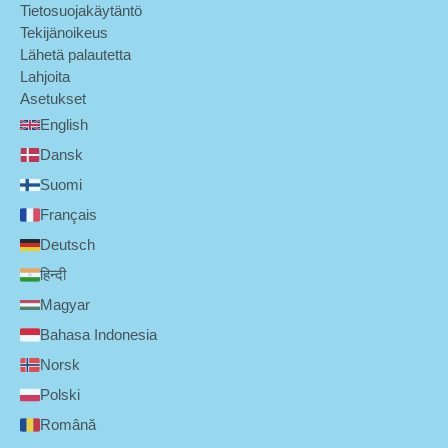
Tietosuojakäytäntö
Tekijänoikeus
Lähetä palautetta
Lahjoita
Asetukset
English
Dansk
Suomi
Français
Deutsch
हिन्दी
Magyar
Bahasa Indonesia
Norsk
Polski
Română