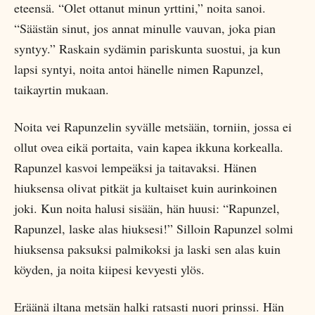
eteensä. “Olet ottanut minun yrttini,” noita sanoi.
“Säästän sinut, jos annat minulle vauvan, joka pian
syntyy.” Raskain sydämin pariskunta suostui, ja kun
lapsi syntyi, noita antoi hänelle nimen Rapunzel,
taikayrtin mukaan.
Noita vei Rapunzelin syvälle metsään, torniin, jossa ei
ollut ovea eikä portaita, vain kapea ikkuna korkealla.
Rapunzel kasvoi lempeäksi ja taitavaksi. Hänen
hiuksensa olivat pitkät ja kultaiset kuin aurinkoinen
joki. Kun noita halusi sisään, hän huusi: “Rapunzel,
Rapunzel, laske alas hiuksesi!” Silloin Rapunzel solmi
hiuksensa paksuksi palmikoksi ja laski sen alas kuin
köyden, ja noita kiipesi kevyesti ylös.
Eräänä iltana metsän halki ratsasti nuori prinssi. Hän