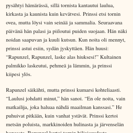
pysähtyi hämärässä, sillä tornista kantautui laulua,
kirkasta ja kaunista kuin kevätvesi. Prinssi etsi tornin
ovea, mutta löysi vain seinää ja sammalia. Seuraavana
päivänä hän palasi ja piiloutui puiden suojaan. Hän näki
noidan saapuvan ja kuuli kutsun. Kun noita oli mennyt,
prinssi astui esiin, sydän jyskyttäen. Hän huusi:
“Rapunzel, Rapunzel, laske alas hiuksesi!” Kultainen
palmikko laskeutui, pehmeä ja lämmin, ja prinssi
kiipesi ylös.
Rapunzel säikähti, mutta prinssi kumarsi kohteliaasti.
“Laulusi johdatti minut,” hän sanoi. “En ole noita, vain
matkailija, joka haluaa nähdä maailman kanssasi.” He
puhuivat pitkään, kuin vanhat ystävät. Prinssi kertoi
metsän poluista, markkinoiden hulinasta ja järvenselän
hopeasta. Rapunzel kertoi tornin hiljaisuudesta,