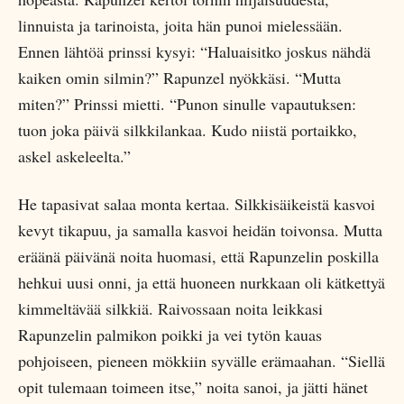
linnuista ja tarinoista, joita hän punoi mielessään.
Ennen lähtöä prinssi kysyi: “Haluaisitko joskus nähdä
kaiken omin silmin?” Rapunzel nyökkäsi. “Mutta
miten?” Prinssi mietti. “Punon sinulle vapautuksen:
tuon joka päivä silkkilankaa. Kudo niistä portaikko,
askel askeleelta.”
He tapasivat salaa monta kertaa. Silkkisäikeistä kasvoi
kevyt tikapuu, ja samalla kasvoi heidän toivonsa. Mutta
eräänä päivänä noita huomasi, että Rapunzelin poskilla
hehkui uusi onni, ja että huoneen nurkkaan oli kätkettyä
kimmeltävää silkkiä. Raivossaan noita leikkasi
Rapunzelin palmikon poikki ja vei tytön kauas
pohjoiseen, pieneen mökkiin syvälle erämaahan. “Siellä
opit tulemaan toimeen itse,” noita sanoi, ja jätti hänet