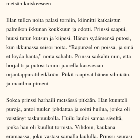
metsän kuiskeeseen.
Illan tullen noita palasi torniin, kiinnitti katkaistun
palmikon ikkunan koukkuun ja odotti. Prinssi saapui,
huusi tutun kutsun ja kiipesi. Hänen sydämensä putosi,
kun ikkunassa seisoi noita. “Rapunzel on poissa, ja sinä
et löydä häntä,” noita sähähti. Prinssi säikähti niin, että
horjahti ja putosi tornin juurella kasvavaan
orjantappuratiheikköön. Piikit raapivat hänen silmiään,
ja maailma pimeni.
Sokea prinssi harhaili metsässä pitkään. Hän kuunteli
puroja, antoi tuulen johdattaa ja soitti huilua, jonka oli
veistänyt taskupuukolla. Huilu lauloi samaa säveltä,
jonka hän oli kuullut tornista. Vihdoin, kaukana
erämaassa, joku vastasi samalla laululla. Prinssi seurasi