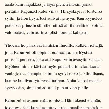
ääntä kuin majakkaa ja löysi pienen mökin, jonka
portailla Rapunzel kutoi villaa. He syöksyivät toistensa
syliin, ja ilon kyyneleet sulivat hymyyn. Kun kyyneleet
putosivat prinssin silmille, niissä oli ihmeellinen voima:
valo palasi, kuin aurinko olisi noussut kahdesti.
Yhdessä he palasivat ihmisten ilmoille, kulkien reittejä,
joita Rapunzel oli oppinut erämaassa. He löysivät
prinssin perheen, joka otti Rapunzelin avosylin vastaan.
Myöhemmin he kävivät myös puutarhurin talon luona;
vanhojen vanhempien silmiin syttyi toivo ja kiitollisuus,
kun he kuulivat tyttärensä tarinan. Noita katosi metsien
syvyyksiin, sinne missä tuuli puhuu vain puille.
Rapunzel ei asunut enää tornissa. Hän rakensi elämän,
jossa ovet ja ikkunat avautuivat ulos maailmaan. Ja kun