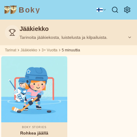
Boky
Jääkiekko
Kategoria
Kirjailija
Tarinoita jääkiekosta, luistelusta ja kilpailuista.
Ikä
Ikä
5
5
Suodatettu:
Suodatettu:
3+
3+
m
m
Tarinat
Jääkiekko
3+ Vuotta
5 minuuttia
AIHEET
Aisopos
&
HAHMOT
Andrew
Teknologia
Eläimet
Magia
Lang
Avaruus
Urheilu
Ajoneuvot
Asbjørnsen
ja Moe
Prinsessat
Faktat
Beatrix
TUNTEET
Potter
BOKY STORIES
&
Rohkea jäällä
TEEMAT