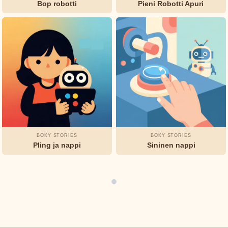
Bop robotti
Pieni Robotti Apuri
Boky
Stories
Ystävyys
Rohkeus
Rehellisyys
Charles
TUNNELMA
&
Perrault
FORMAATTI
Elsa
Iltasadut
Klassikoita
Huumori
Beskow
Mysteerit
George
Haven
BOKY STORIES
BOKY STORIES
Putnam
Pling ja nappi
Sininen nappi
Grimmin
veljekset
H.C.
Andersen