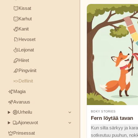
Stories
Ystävyys
Rohkeus
Rehellisyys
Kissat
Karhut
Charles
TUNNELMA
Perrault
Kanit
&
FORMAATTI
Hevoset
Elsa
Leijonat
Iltasadut
Klassikoita
Huumori
Beskow
Hiiret
Mysteerit
George
Pingviinit
Haven
Delfiinit
Putnam
Magia
Grimmin
Avaruus
veljekset
BOKY STORIES
Urheilu
Fern löytää tavan
H.C.
Ajoneuvot
Kun silta särkyy ja kar
Andersen
Prinsessat
sotkeutuu puuhun, nokk