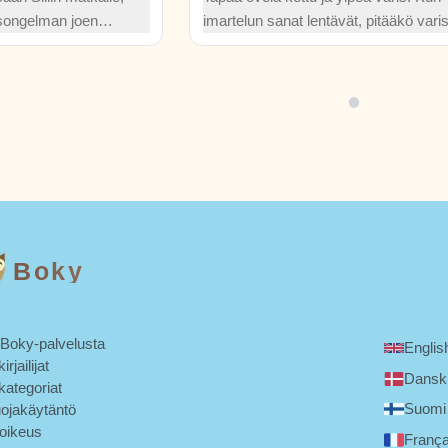
ysongelman joen
imartelun sanat lentävät, pitääkö vari
ten luonnon
juustoaarteensa, vai nappaaako kettu
en johtaa
nokkelalla tempullaan itselleen herkul
yyteen tässä
aamiaisen?
Boky
 Boky-palvelusta
Englis
irjailijat
Dansk
kategoriat
Suomi
uojakäytäntö
noikeus
França