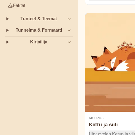
ratkaisee kaksi pulmaa n
Faktat
Jeanne-
huivillaan ja hyvien yst
Marie
Tunteet & Teemat
Hauska, vauhdikas ja t
Leprince
de
Tunnelma & Formaatti
Beaumont
Kirjailija
L.
Frank
Baum
Munro
Leaf
Oscar
Wilde
AISOPOS
Kettu ja siili
Rudyard
Liity ovelan Ketun ja vii