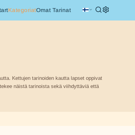
tart
Kategoriat
Omat Tarinat
utta. Kettujen tarinoiden kautta lapset oppivat
kee näistä tarinoista sekä viihdyttäviä että