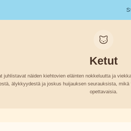
S
Ketut
at juhlistavat näiden kiehtovien eläinten nokkeluutta ja viekka
stä, älykkyydestä ja joskus huijauksen seurauksista, mikä te
opettavaisia.