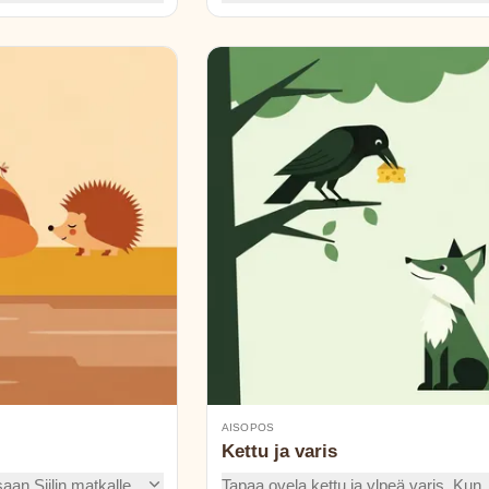
opealla ajattelulla,
opetuksen huijaamisesta ja ystävyyd
ävien avulla.
kun keitto- ja kala-ateriat koituvat
äynnä viehätystä.
yllättäväksi kostoksi huijarille.
AISOPOS
Kettu ja varis
saan Siilin matkalle,
Tapaa ovela kettu ja ylpeä varis. Kun