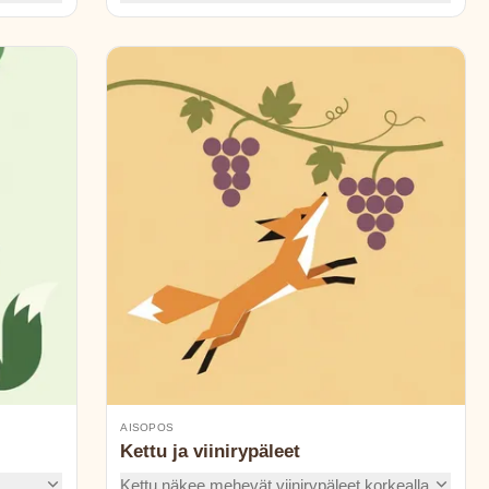
estä,
kauneudesta. Kumpi voittaa, kun ulkonäkö
ja älykkyys ottavat mittaa toisistaan tässä
viehättävässä tarinassa?
AISOPOS
Kettu ja viinirypäleet
Kettu näkee mehevät viinirypäleet korkealla