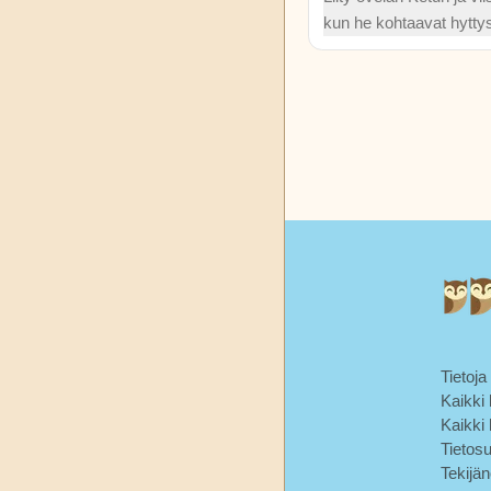
Kipling
kun he kohtaavat hytt
rannalla, ja selvitä, mi
Selma
tasapainon ymmärtämin
Lagerlöf
odottamattomaan ystäv
kiehtovassa tarinassa.
Tuhannen
ja yhden
yön
tarinat
Tuntematon
Watty
Piper
Tietoja
Kaikki k
Kaikki 
Tietos
Tekijä