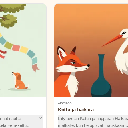
AISOPOS
Kettu ja haikara
annut nauha
Liity ovelan Ketun ja näppärän Haikar
ela Fern-kettu
matkalle, kun he oppivat maukkaan