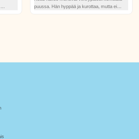
s
puussa. Hän hyppää ja kurottaa, mutta ei
koskaan tavoita niitä. Ovatko rypäleet
lisen
todella niin happamia kuin hän luulee, vai
piileekö selitys sittenkin muualla?
h
is