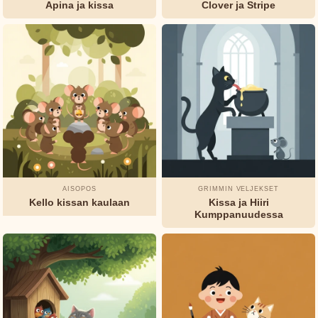
Apina ja kissa
Clover ja Stripe
Charles
TUNNELMA
&
Perrault
FORMAATTI
Elsa
Iltasadut
Klassikoita
Huumori
Beskow
Mysteerit
George
Haven
Putnam
AISOPOS
GRIMMIN VELJEKSET
Grimmin
Kello kissan kaulaan
Kissa ja Hiiri
Kumppanuudessa
veljekset
H.C.
Andersen
Jeanne-