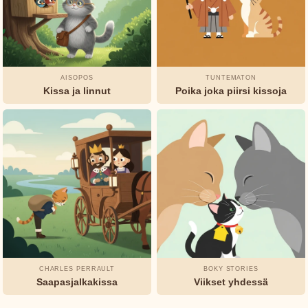
Marie
Leprince
de
Beaumont
AISOPOS
TUNTEMATON
L.
Kissa ja linnut
Poika joka piirsi kissoja
Frank
Baum
Munro
Leaf
Oscar
Wilde
Rudyard
Kipling
CHARLES PERRAULT
BOKY STORIES
Saapasjalkakissa
Viikset yhdessä
Selma