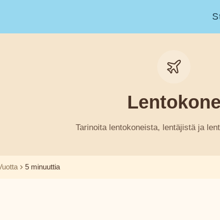
S
Lentokon
Tarinoita lentokoneista, lentäjistä ja len
Vuotta
5 minuuttia