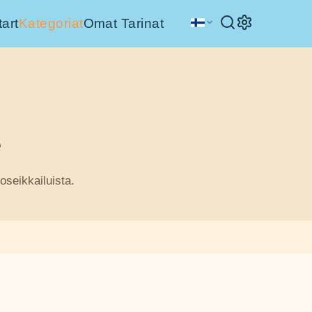
tart
Kategoriat
Omat Tarinat
e
toseikkailuista.