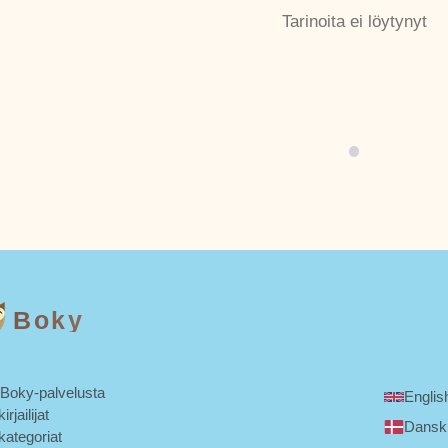
Tarinoita ei löytynyt
Boky
 Boky-palvelusta
Englis
irjailijat
Dansk
kategoriat