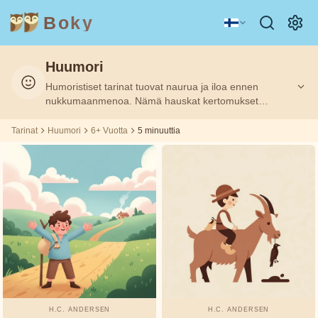
Boky
Huumori
Kategoria
Kirjailija
Humoristiset tarinat tuovat naurua ja iloa ennen
Ikä
Ikä
5
5
Suodatettu:
Suodatettu:
6+
6+
m
m
nukkumaanmenoa. Nämä hauskat kertomukset
auttavat lapsia rentoutumaan hymy huulilla. Huumori
tarinoissa voi myös opettaa lapsille näkemään arjen
Tarinat
Huumori
6+ Vuotta
5 minuuttia
AIHEET
Aisopos
hauskoja puolia ja olemaan ottamatta kaikkea liian
&
HAHMOT
vakavasti.
Andrew
Teknologia
Eläimet
Magia
Lang
Avaruus
Urheilu
Ajoneuvot
Asbjørnsen
ja Moe
Prinsessat
Faktat
Beatrix
TUNTEET
Potter
&
TEEMAT
H.C. ANDERSEN
H.C. ANDERSEN