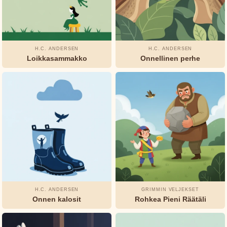
Jeanne-
Marie
Leprince
de
H.C. ANDERSEN
H.C. ANDERSEN
Loikkasammakko
Onnellinen perhe
Beaumont
L.
Frank
Baum
Munro
Leaf
Oscar
Wilde
H.C. ANDERSEN
GRIMMIN VELJEKSET
Onnen kalosit
Rohkea Pieni Räätäli
Rudyard
Kipling