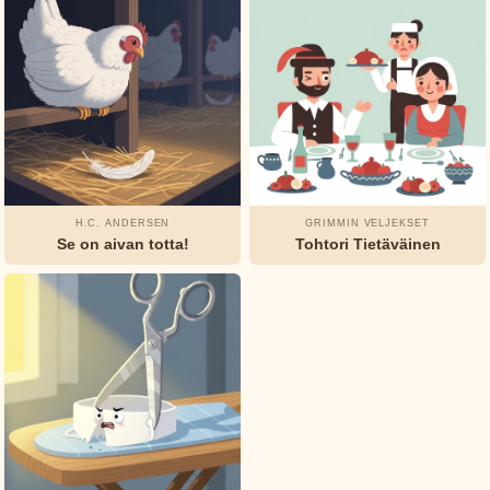
Selma
Lagerlöf
Tuhannen
ja yhden
yön
tarinat
H.C. ANDERSEN
GRIMMIN VELJEKSET
Tuntematon
Se on aivan totta!
Tohtori Tietäväinen
Watty
Piper