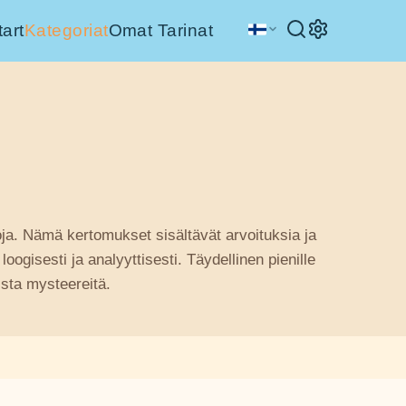
tart
Kategoriat
Omat Tarinat
oja. Nämä kertomukset sisältävät arvoituksia ja
oogisesti ja analyyttisesti. Täydellinen pienille
aista mysteereitä.