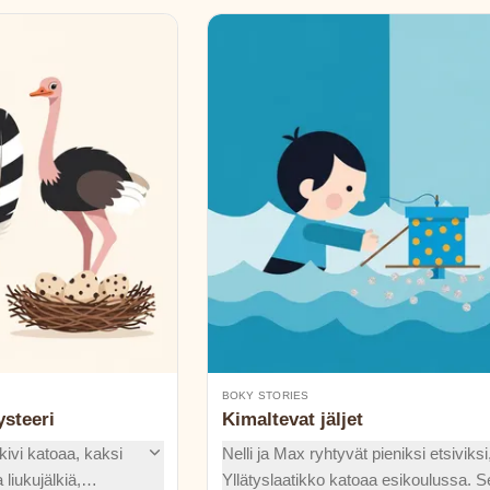
BOKY STORIES
steeri
Kimaltevat jäljet
ivi katoaa, kaksi
Nelli ja Max ryhtyvät pieniksi etsiviksi
 liukujälkiä,
Yllätyslaatikko katoaa esikoulussa. 