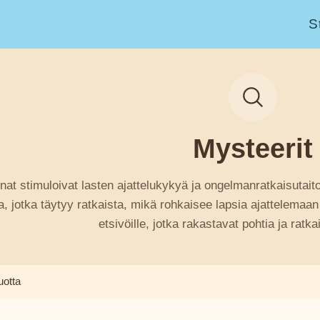
S
Mysteerit
inat stimuloivat lasten ajattelukykyä ja ongelmanratkaisutait
, jotka täytyy ratkaista, mikä rohkaisee lapsia ajattelemaan l
etsivöille, jotka rakastavat pohtia ja ratk
uotta