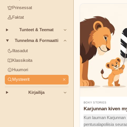
TEEMAT
Prinsessat
Boky
Faktat
Stories
Ystävyys
Rohkeus
Rehellisyys
Tunteet & Teemat
Charles
TUNNELMA
Perrault
&
Tunnelma & Formaatti
FORMAATTI
Iltasadut
Elsa
Iltasadut
Klassikoita
Huumori
Beskow
Klassikoita
Huumori
Mysteerit
George
Mysteerit
Haven
Putnam
Kirjailija
Grimmin
BOKY STORIES
Karjunnan kiven my
veljekset
Kun lauman Karjunnan k
H.C.
pentusalapoliisia seuraa