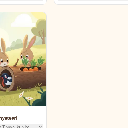
ä ja eksynyttä
kimalle- ja pyöränjälkiä sekä salaisen
Yllättävä epäilty –
viestin kuvia. Pystytkö ratkaisemaan
palauttaa kaiun
mysteerin ennen heitä? Hauska,
ystävällinen ja nokkela seikkailu!
ysteeri
a Tippyä, kun he