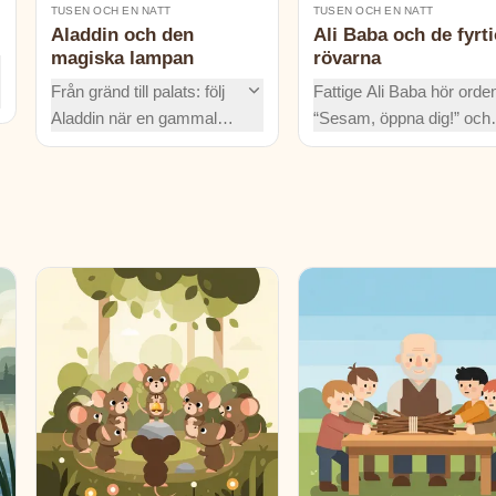
TUSEN OCH EN NATT
TUSEN OCH EN NATT
Aladdin och den
Ali Baba och de fyrti
magiska lampan
rövarna
Från gränd till palats: följ
Fattige Ali Baba hör orde
Aladdin när en gammal
“Sesam, öppna dig!” och
lampa väcker mäktiga
hittar en hemlig skatt. M
andar, en slug trollkarl stjäl
rövarna vill ha hämnd. Tu
ett helt palats, och mod
att Morgiana är kvick,
och list räddar prinsessan
modig och omöjlig att lura
Badrulbudur. Äventyr utan
slut!