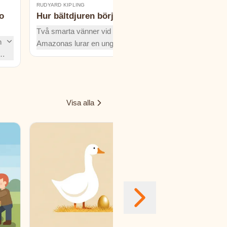
RUDYARD KIPLING
ELSA BESKOW
o
Hur bältdjuren började
Tant Grön, Tant B
Tant Gredelin
Två smarta vänner vid
n
Tre tanter, två nyfikn
Amazonas lurar en ung
och hunden Prick.
jaguar genom att byta
en
Vardagliga äventyr, bu
knep. När igelkott lär sig
r
marknad och små mi
simma och sköldpadda lär
som blir lärdomar. V
sig rulla uppstår något nytt:
Visa alla
.
humor och hjälpsamhe
bältdjuret! En listig, rolig
ett klassiskt, mysigt
ursprungsberättelse.
kvarter.