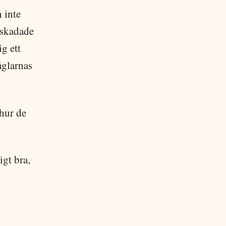
 inte
a skadade
g ett
åglarnas
 hur de
igt bra,