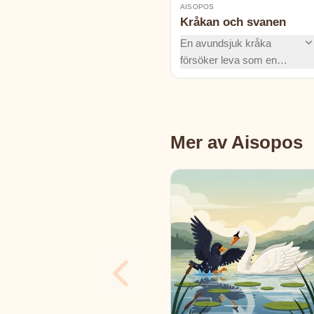
AISOPOS
Kråkan och svanen
En avundsjuk kråka
försöker leva som en
ståtlig svan för att bli lika
vacker. Kommer kråkan
att lyckas, eller lär han sig
att uppskatta sig själv som
Mer av Aisopos
han är?