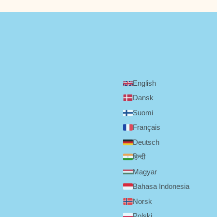
English
Dansk
Suomi
Français
Deutsch
हिन्दी
Magyar
Bahasa Indonesia
Norsk
Polski