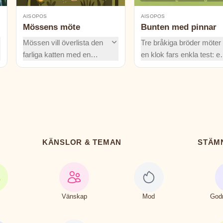
AISOPOS
AISOPOS
Mössens möte
Bunten med pinnar
Mössen vill överlista den
Tre bråkiga bröder möter
farliga katten med en
en klok fars enkla test: e
bjällra. Men hur ska de få
bunt pinnar. Kan de lära
den på plats? Följ deras
sig att hålla ihop innan
spännande äventyr och
deras ständiga gräl bryte
upptäck om deras smarta
dem isär? En tidlös läxa
plan lyckas.
om styrka och enhet.
KÄNSLOR & TEMAN
STÄM
Vänskap
Mod
God