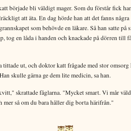
katt började bli väldigt mager. Som du förstår fick han
llräckligt att äta. En dag hörde han att det fanns någr
 grannskapet som behövde en läkare. Så han satte på si
p, tog en låda i handen och knackade på dörren till f
 tittade ut, och doktor katt frågade med stor omsorg
Han skulle gärna ge dem lite medicin, sa han.
kvitt," skrattade fåglarna. "Mycket smart. Vi mår väld
h mer så om du bara håller dig borta härifrån."