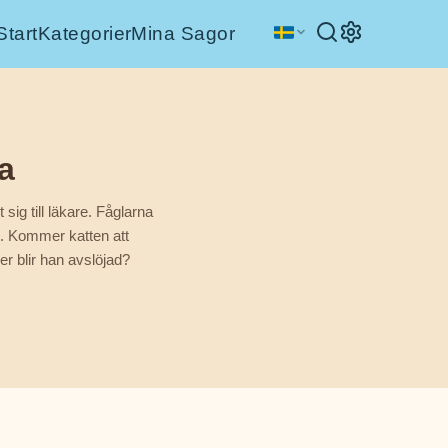
Start
Kategorier
Mina Sagor
a
sig till läkare. Fåglarna
. Kommer katten att
er blir han avslöjad?