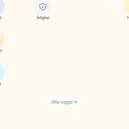
d
Ärlighet
on
a
Alla sagor