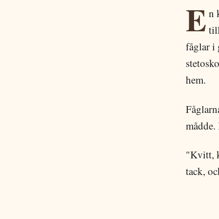
E
n 
ti
fåglar i
stetosko
hem.
Fåglarna
mådde. 
"Kvitt, 
tack, oc