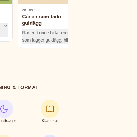
AISOPOS
AISOPOS
Gåsen som lade
Jupiter och apan
guldägg
I skogens roligaste
När en bonde hittar en gås
n
babyshow visar
som lägger guldägg, blir
apamamma stolt upp 
drömmen om snabb
märkliga lilla unge. Tr
rikedom en farlig frestelse.
r
skratten vet hon att h
Hur långt vågar de gå? En
den sötaste. Upptäck
tidlös fabel om girighet,
sann kärlek ser bort
tålamod och konsten att
yttre.
göra kloka val.
NING & FORMAT
nattsagor
Klassiker