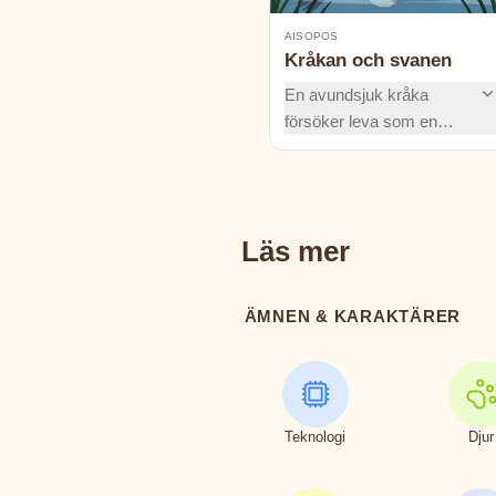
AISOPOS
Kråkan och svanen
En avundsjuk kråka
försöker leva som en
ståtlig svan för att bli lika
vacker. Kommer kråkan
att lyckas, eller lär han sig
att uppskatta sig själv som
Läs mer
han är?
ÄMNEN & KARAKTÄRER
Teknologi
Djur