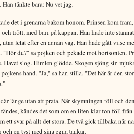
a. Han tänkte bara: Nu vet jag.
ade det i grenarna bakom honom. Prinsen kom fram,
och trött, med barr på kappan. Han hade inte stannat
, utan letat efter en annan väg. Han hade gått vilse me
en. "Hör du?" sa pojken och pekade mot horisonten. P
e. Havet slog. Himlen glödde. Skogen sjöng sin mjuka
pojkens hand. "Ja," sa han stilla. "Det här är den sto
."
där länge utan att prata. När skymningen föll och den
 tändes, kändes det som om en liten klar ton föll från
m ett svar på allt det stora. De två gick tillbaka när na
 och en tyst med sina egna tankar.