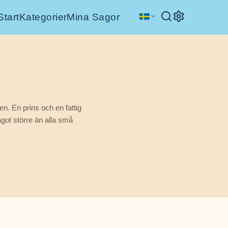
Start
Kategorier
Mina Sagor
en. En prins och en fattig
got större än alla små