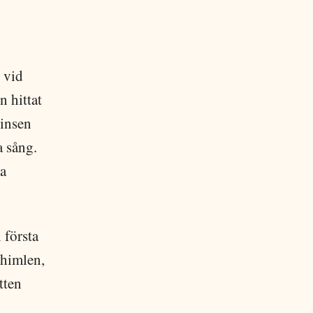
 vid
n hittat
rinsen
 sång.
ra
 första
 himlen,
tten