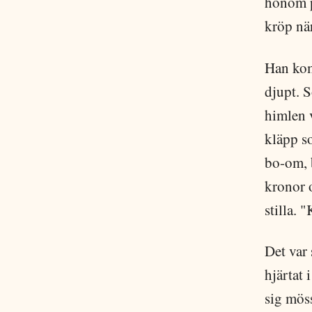
honom p
kröp när
Han kom 
djupt. S
himlen 
kläpp so
bo-om, 
kronor o
stilla. 
Det var
hjärtat 
sig möss