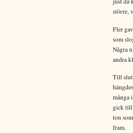
just då 
större, 
Fler gav
som slo
Några n
andra kl
Till slu
hängdes
många i 
gick til
ton som
fram.