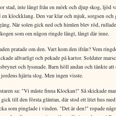
tor stad, inte långt från en mörk och djup skog, ljöd v
l en klockklang. Den var klar och mjuk, sorgsen och 
ång. När solen gick ned och himlen blev röd, rullad
 skogen som om någon ringde långt, långt där inne.
staden pratade om den. Vart kom den ifrån? Vem ringd
ckade allvarligt och pekade på kartor. Soldater mars
gsbrynet och lyssnade. Barn höll andan och tänkte att 
jordens hjärta slog. Men ingen visste.
taren sa: "Vi måste finna Klockan!" Så skickade man
 gick till den första gläntan, där stod ett litet hus med
cka som pinglade i vinden. "Det är den!" ropade någ