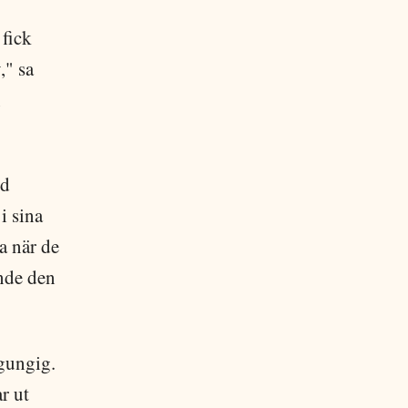
 fick
," sa
n
ed
i sina
a när de
ande den
 gungig.
r ut