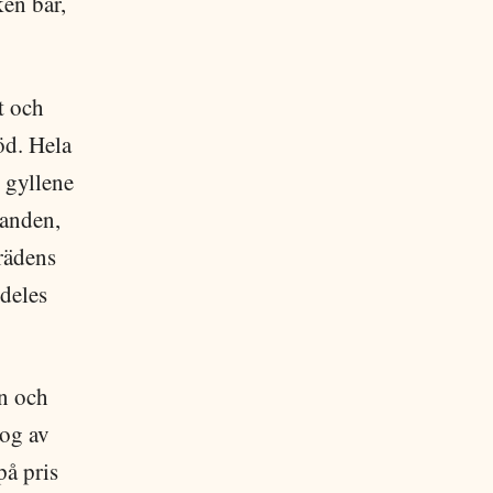
en bar,
t och
öd. Hela
 gyllene
randen,
rädens
ldeles
en och
tog av
på pris