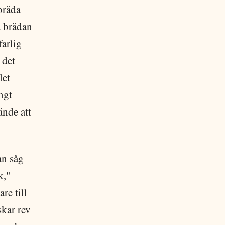
bräda
a brädan
arlig
 det
let
ngt
nde att
an såg
k,"
re till
skar rev