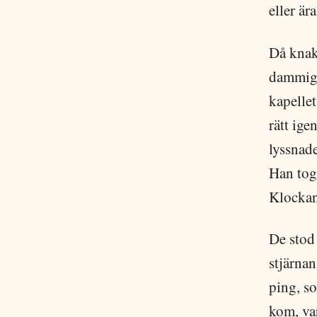
eller är
Då knak
dammig 
kapellet
rätt ig
lyssnad
Han tog 
Klockan
De stod 
stjärnan
ping, so
kom, var