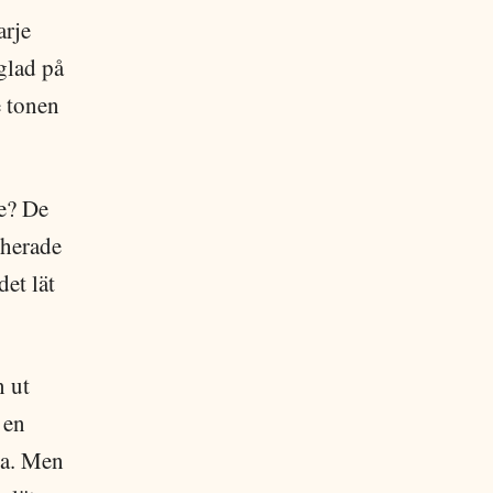
arje
glad på
e tonen
e? De
cherade
det lät
 ut
 en
ra. Men