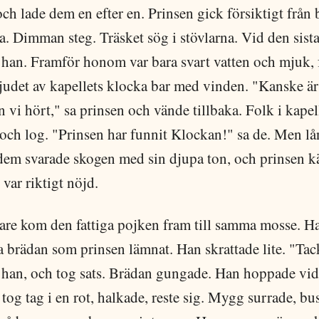
ch lade dem en efter en. Prinsen gick försiktigt från 
da. Dimman steg. Träsket sög i stövlarna. Vid den sist
 han. Framför honom var bara svart vatten och mjuk, f
judet av kapellets klocka bar med vinden. "Kanske är
 vi hört," sa prinsen och vände tillbaka. Folk i kapel
och log. "Prinsen har funnit Klockan!" sa de. Men lå
em svarade skogen med sin djupa ton, och prinsen kä
 var riktigt nöjd.
nare kom den fattiga pojken fram till samma mosse. H
a brädan som prinsen lämnat. Han skrattade lite. "Tac
 han, och tog sats. Brädan gungade. Han hoppade vida
 tog tag i en rot, halkade, reste sig. Mygg surrade, bu