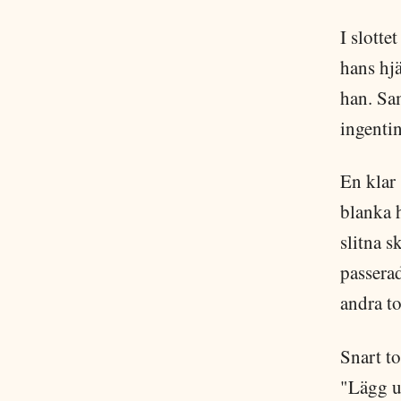
I slotte
hans hjä
han. Sam
ingenti
En klar
blanka h
slitna s
passera
andra t
Snart to
"Lägg ut