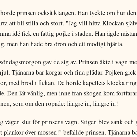
t hörde prinsen också klangen. Han tyckte om hur den
rta att bli stilla och stort. "Jag vill hitta Klockan själv
ma idé fick en fattig pojke i staden. Han ägde nästa
ng, men han hade bra öron och ett modigt hjärta.
 söndagsmorgon gav de sig av. Prinsen åkte i vagn m
jul. Tjänarna bar korgar och fina plädar. Pojken gick 
kor, med bröd i fickan. De hörde kapellets klocka ring
de. Den lät vänlig, men inne från skogen kom fortfar
onen, som om den ropade: längre in, längre in!
g vägen slut för prinsens vagn. Stigen blev sank och
 plankor över mossen!" befallde prinsen. Tjänarna ba