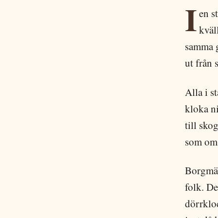
I
en s
kväl
samma g
ut från
Alla i 
kloka ni
till sko
som om 
Borgmäs
folk. De
dörrklo