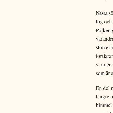
Nästa s
log och
Pojken g
varandr
större 
fortfar
världen 
som är s
En del n
längre i
himmel m