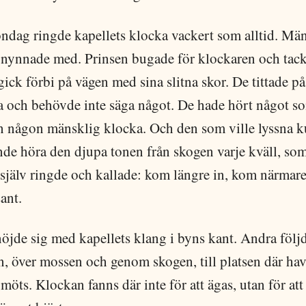
öndag ringde kapellets klocka vackert som alltid. Mä
 nynnade med. Prinsen bugade för klockaren och tack
ick förbi på vägen med sina slitna skor. De tittade på
a och behövde inte säga något. De hade hört något s
än någon mänsklig klocka. Och den som ville lyssna 
ande höra den djupa tonen från skogen varje kväll, s
själv ringde och kallade: kom längre in, kom närmare
ant.
öjde sig med kapellets klang i byns kant. Andra följd
n, över mossen och genom skogen, till platsen där ha
öts. Klockan fanns där inte för att ägas, utan för att