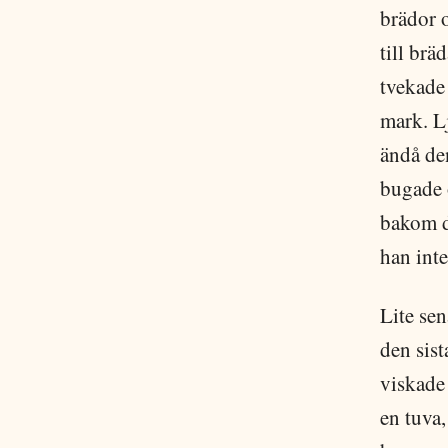
brädor o
till brä
tvekade
mark. L
ändå den
bugade 
bakom d
han inte
Lite se
den sist
viskade
en tuva,