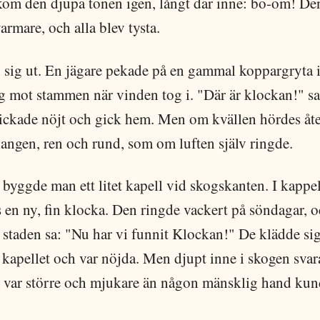
kom den djupa tonen igen, långt där inne: bo-om! Den
varmare, och alla blev tysta.
 sig ut. En jägare pekade på en gammal koppargryta i 
g mot stammen när vinden tog i. "Där är klockan!" sa
ickade nöjt och gick hem. Men om kvällen hördes åte
angen, ren och rund, som om luften själv ringde.
t byggde man ett litet kapell vid skogskanten. I kappe
 en ny, fin klocka. Den ringde vackert på söndagar, 
staden sa: "Nu har vi funnit Klockan!" De klädde sig 
l kapellet och var nöjda. Men djupt inne i skogen sva
 var större och mjukare än någon mänsklig hand kun