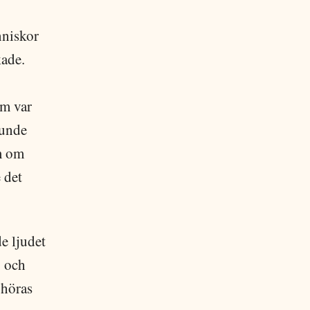
nniskor
ade.
om var
kunde
om om
 det
e ljudet
v och
 höras