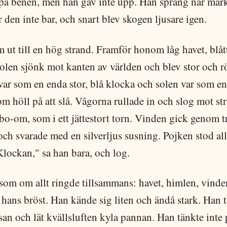
å benen, men han gav inte upp. Han sprang när mark
 den inte bar, och snart blev skogen ljusare igen.
ut till en hög strand. Framför honom låg havet, blåt
olen sjönk mot kanten av världen och blev stor och r
var som en enda stor, blå klocka och solen var som en
m höll på att slå. Vågorna rullade in och slog mot st
bo-om, som i ett jättestort torn. Vinden gick genom t
ch svarade med en silverljus susning. Pojken stod al
"Klockan," sa han bara, och log.
 som om allt ringde tillsammans: havet, himlen, vind
i hans bröst. Han kände sig liten och ändå stark. Han 
an och lät kvällsluften kyla pannan. Han tänkte inte 