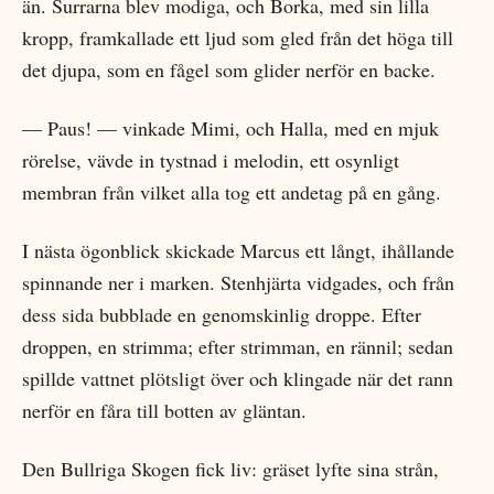
än. Surrarna blev modiga, och Borka, med sin lilla
kropp, framkallade ett ljud som gled från det höga till
det djupa, som en fågel som glider nerför en backe.
— Paus! — vinkade Mimi, och Halla, med en mjuk
rörelse, vävde in tystnad i melodin, ett osynligt
membran från vilket alla tog ett andetag på en gång.
I nästa ögonblick skickade Marcus ett långt, ihållande
spinnande ner i marken. Stenhjärta vidgades, och från
dess sida bubblade en genomskinlig droppe. Efter
droppen, en strimma; efter strimman, en rännil; sedan
spillde vattnet plötsligt över och klingade när det rann
nerför en fåra till botten av gläntan.
Den Bullriga Skogen fick liv: gräset lyfte sina strån,