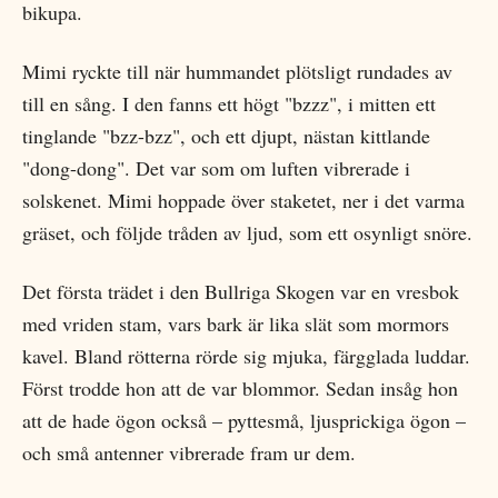
bikupa.
Mimi ryckte till när hummandet plötsligt rundades av
till en sång. I den fanns ett högt "bzzz", i mitten ett
tinglande "bzz-bzz", och ett djupt, nästan kittlande
"dong-dong". Det var som om luften vibrerade i
solskenet. Mimi hoppade över staketet, ner i det varma
gräset, och följde tråden av ljud, som ett osynligt snöre.
Det första trädet i den Bullriga Skogen var en vresbok
med vriden stam, vars bark är lika slät som mormors
kavel. Bland rötterna rörde sig mjuka, färgglada luddar.
Först trodde hon att de var blommor. Sedan insåg hon
att de hade ögon också – pyttesmå, ljusprickiga ögon –
och små antenner vibrerade fram ur dem.