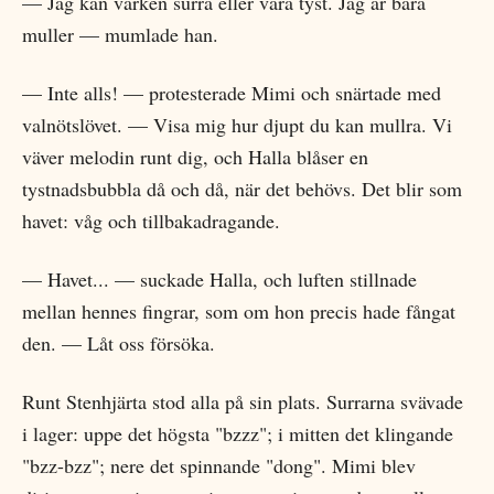
— Jag kan varken surra eller vara tyst. Jag är bara
muller — mumlade han.
— Inte alls! — protesterade Mimi och snärtade med
valnötslövet. — Visa mig hur djupt du kan mullra. Vi
väver melodin runt dig, och Halla blåser en
tystnadsbubbla då och då, när det behövs. Det blir som
havet: våg och tillbakadragande.
— Havet... — suckade Halla, och luften stillnade
mellan hennes fingrar, som om hon precis hade fångat
den. — Låt oss försöka.
Runt Stenhjärta stod alla på sin plats. Surrarna svävade
i lager: uppe det högsta "bzzz"; i mitten det klingande
"bzz-bzz"; nere det spinnande "dong". Mimi blev