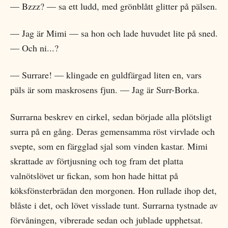
— Bzzz? — sa ett ludd, med grönblått glitter på pälsen.
— Jag är Mimi — sa hon och lade huvudet lite på sned.
— Och ni...?
— Surrare! — klingade en guldfärgad liten en, vars
päls är som maskrosens fjun. — Jag är Surr-Borka.
Surrarna beskrev en cirkel, sedan började alla plötsligt
surra på en gång. Deras gemensamma röst virvlade och
svepte, som en färgglad sjal som vinden kastar. Mimi
skrattade av förtjusning och tog fram det platta
valnötslövet ur fickan, som hon hade hittat på
köksfönsterbrädan den morgonen. Hon rullade ihop det,
blåste i det, och lövet visslade tunt. Surrarna tystnade av
förvåningen, vibrerade sedan och jublade upphetsat.