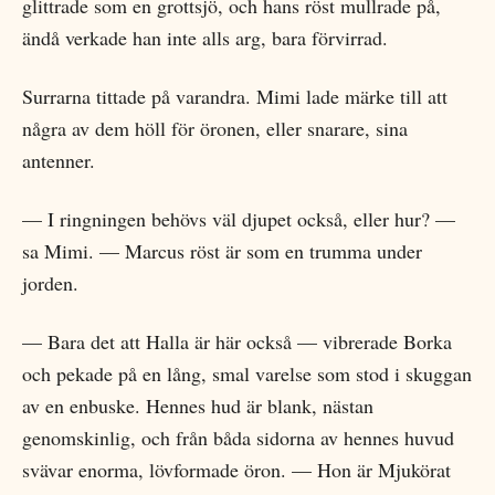
glittrade som en grottsjö, och hans röst mullrade på,
ändå verkade han inte alls arg, bara förvirrad.
Surrarna tittade på varandra. Mimi lade märke till att
några av dem höll för öronen, eller snarare, sina
antenner.
— I ringningen behövs väl djupet också, eller hur? —
sa Mimi. — Marcus röst är som en trumma under
jorden.
— Bara det att Halla är här också — vibrerade Borka
och pekade på en lång, smal varelse som stod i skuggan
av en enbuske. Hennes hud är blank, nästan
genomskinlig, och från båda sidorna av hennes huvud
svävar enorma, lövformade öron. — Hon är Mjukörat