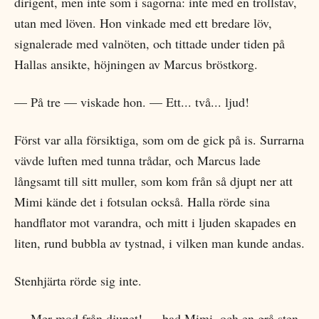
dirigent, men inte som i sagorna: inte med en trollstav,
utan med löven. Hon vinkade med ett bredare löv,
signalerade med valnöten, och tittade under tiden på
Hallas ansikte, höjningen av Marcus bröstkorg.
— På tre — viskade hon. — Ett... två... ljud!
Först var alla försiktiga, som om de gick på is. Surrarna
vävde luften med tunna trådar, och Marcus lade
långsamt till sitt muller, som kom från så djupt ner att
Mimi kände det i fotsulan också. Halla rörde sina
handflator mot varandra, och mitt i ljuden skapades en
liten, rund bubbla av tystnad, i vilken man kunde andas.
Stenhjärta rörde sig inte.
— Mer mod från djupet! — bad Mimi, och en grå sten