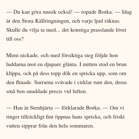
— Du kan göra musik också! — ropade Borka. — Idag
är den Stora Källringningen, och varje ljud räknas.
Skulle du vilja ta med... det konstiga prasslande lövet
till oss?
Mimi nickade, och med försiktiga steg följde hon
luddarna mot en djupare glänta. I mitten stod en brun
klippa, och på dess topp dök en spricka upp, som om
den flinade. Surrarna svävade i cirklar runt den, deras
små ben snuddade precis vid luften.
— Han är Stenhjärta — förklarade Borka. — Om vi
ringer tillräckligt fint öppnas hans spricka, och friskt
vatten sipprar från den hela sommaren.