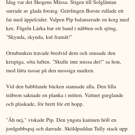
Idag var det Skogens Mässa. Stigen till Solgläntan
surrade av glada fotsteg. Grävlingen Borste rullade ett
fat med äppelcider. Valpen Pip balanserade en korg med
kex. Fågeln Lärka bar ett band i näbben och sjöng,
"Skynda, skynda, kul framåt!"
Ormbunken travade bredvid dem och snusade den
krispiga, söta luften. "Skulle inte missa det!" sa hon,
med lätta tassar på den mossiga marken.
Vid den babblande bäcken stannade alla. Den lilla
träbron saknade en planka i mitten. Vattnet gurglande
och plaskade, för brett för ett hopp.
"Åh nej," viskade Pip. Den yngsta kaninen höll en
jordgubbspaj och darrade. Sköldpaddan Tully stack upp