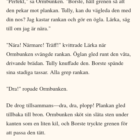
"Perfekt," sa Ormbunken. "Borste, håll grenen så att
den pekar mot plankan. Tully, kan du vägleda den med
din nos? Jag kastar rankan och gör en ögla. Lärka, säg
till om jag är nära."
"Nära! Närmare! Träff!" kvittrade Lärka när
Ormbunken svängde rankan. Öglan gled runt den våta,
drivande brädan. Tully knuffade den. Borste spände
sina stadiga tassar. Alla grep rankan.
"Dra!" ropade Ormbunken.
De drog tillsammans—dra, dra, plopp! Plankan gled
tillbaka till bron. Ormbunken sköt sin släta sten under
kanten som en liten kil, och Borste tryckte grenen för
att passa den tätt.