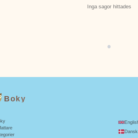
Inga sagor hittades
Boky
ky
Englis
fattare
Dansk
tegorier