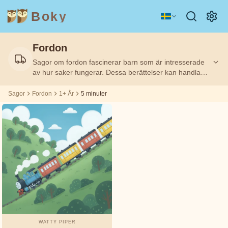
Boky
Fordon
Kategori
Författare
Sagor om fordon fascinerar barn som är intresserade
Filtrerat
Filtrerat
Ålder
Ålder
5
5
på:
på:
1+
1+
m
m
av hur saker fungerar. Dessa berättelser kan handla
om allt från tåg och bilar till flygplan och båtar, och
väcker nyfikenhet för transport. Perfekt för små
Sagor
Fordon
1+ År
5 minuter
ÄMNEN
Aisopos
fordonsentusiaster.
&
KARAKTÄRER
Andrew
Teknologi
Djur
Magi
Lang
Rymd
Sport
Fordon
Asbjørnsen
och Moe
Prinsessor
Fakta
Beatrix
KÄNSLOR
Potter
&
TEMAN
WATTY PIPER