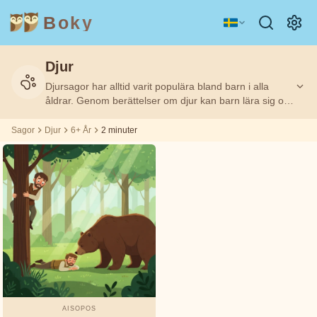
Boky
Djur
Kategori
Författare
Djursagor har alltid varit populära bland barn i alla
Filtrerat
Filtrerat
Ålder
Ålder
2
2
på:
på:
6+
6+
m
m
åldrar. Genom berättelser om djur kan barn lära sig om
empati, vänskap och vikten av att respektera alla
levande varelser. Djursagor hjälper barn att förstå
Sagor
Djur
6+ År
2 minuter
ÄMNEN
Aisopos
djurens värld och utveckla omtanke för naturen.
&
KARAKTÄRER
Andrew
Teknologi
Djur
Magi
Lang
Rymd
Sport
Fordon
Asbjørnsen
och Moe
Prinsessor
Fakta
Beatrix
KÄNSLOR
Potter
&
TEMAN
AISOPOS