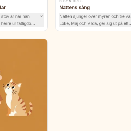
BOKY STORIES
lar
Nattens sång
 stövlar när han
Natten sjunger över myren och tre vä
n herre ur fattigdom
Loke, Maj och Vilda, ger sig ut på ett
kisen av Carabas!
äventyr. Vad döljer sig bakom det my
t av list, ett kungligt
hummandet? Följ med på deras spä
t.
resa i mörkret!