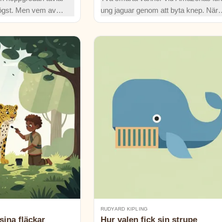
gst. Men vem av
ung jaguar genom att byta knep. När
signelse när loppan
igelkott lär sig simma och sköldpadda
äshoppan retar
sig rulla uppstår något nytt: bältdjuret
ar i prinsessans
listig, rolig ursprungsberättelse.
RUDYARD KIPLING
sina fläckar
Hur valen fick sin strupe