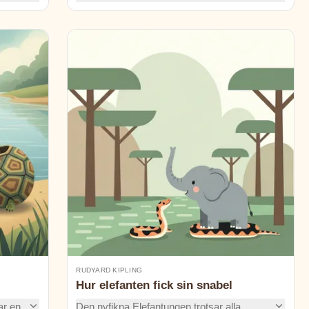
gar
flodens sång. De möter en flitig bäverfamilj,
t
och tillsammans finner de en smart lösning
som återför skratt, spänning och plask till
vattendraget.
RUDYARD KIPLING
Hur elefanten fick sin snabel
ar en
Den nyfikna Elefantungen trotsar alla