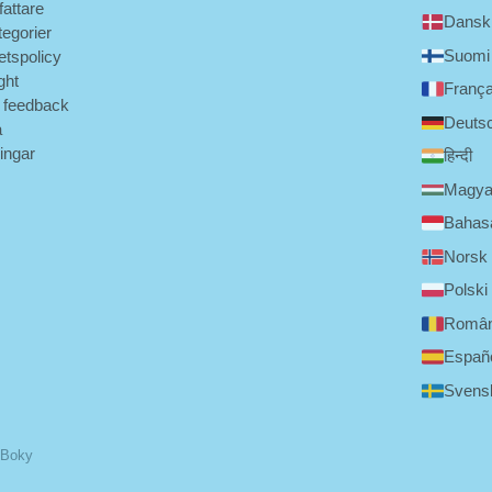
fattare
Dansk
tegorier
Suomi
tetspolicy
ght
França
 feedback
Deuts
a
ningar
हिन्दी
Magya
Bahasa
Norsk
Polski
Româ
Españ
Svens
 Boky