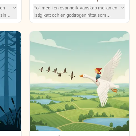
men
Följ med i en osannolik vänskap mellan en
 sina
listig katt och en godtrogen råtta som
tillsammans ska lagra en kruka med fett
k hur
inför vintern. Men kan råttan verkligen lita
på kattens lömska planer?