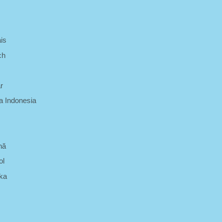
is
ch
r
 Indonesia
nă
ol
ka