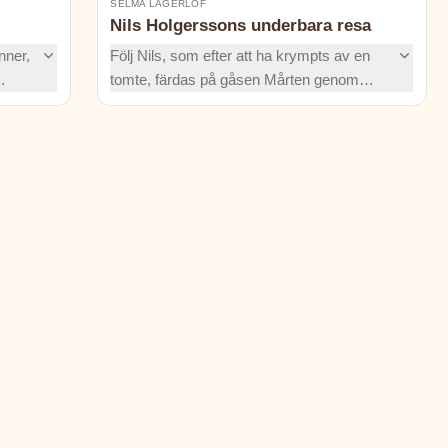
SELMA LAGERLÖF
Nils Holgerssons underbara resa
nner,
Följ Nils, som efter att ha krympts av en
tomte, färdas på gåsen Mårten genom
stiska
Sverige. På sin resa lurar han räven
nnande
Smirre, flyger under norrskenet och
upptäcker vad mod, vänskap och ansvar
egentligen betyder.