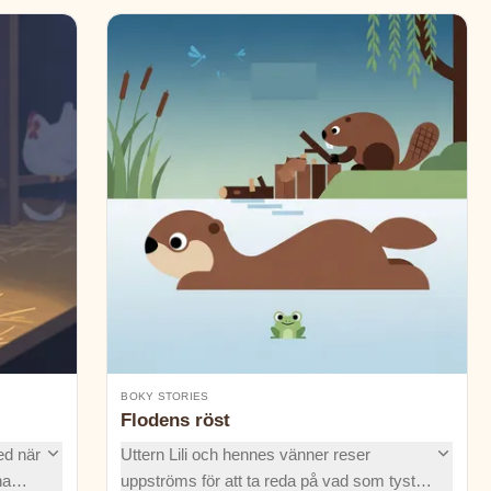
BOKY STORIES
Flodens röst
med när
Uttern Lili och hennes vänner reser
na
uppströms för att ta reda på vad som tystat