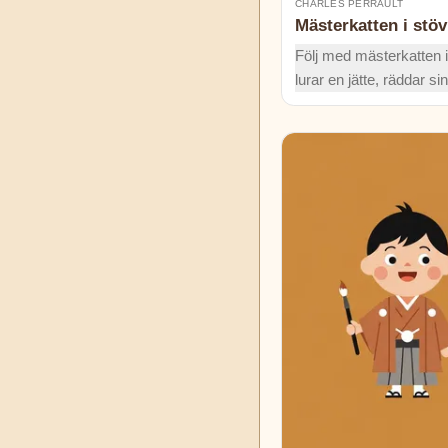
CHARLES PERRAULT
Mästerkatten i stöv
Följ med mästerkatten i
lurar en jätte, räddar si
och gör honom till mar
Ett klassiskt äventyr full
bröllop och många skrat