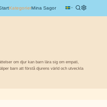
Start
Kategorier
Mina Sagor
rättelser om djur kan barn lära sig om empati,
älper barn att förstå djurens värld och utveckla