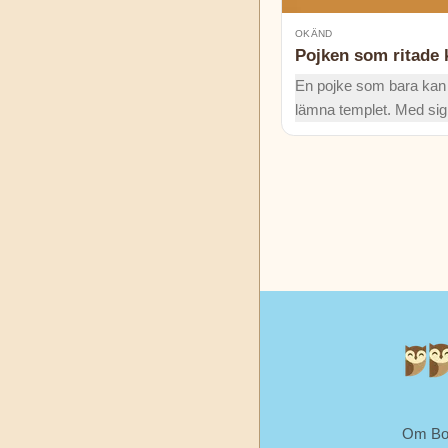
OKÄND
Pojken som ritade 
En pojke som bara kan 
lämna templet. Med sig b
råd: "Undvik stora plats
dig till små." Men vad v
templet när mörkret fall
Om Bo