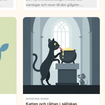
varningar och reser till den grågrön-
 lär
glänsande Limpopofloden för att fråga en
! En
krokodil vad den äter till middag – en resa
som leder till världens första snabel!
BRÖDERNA GRIMM
Katten och råttan i sällskap