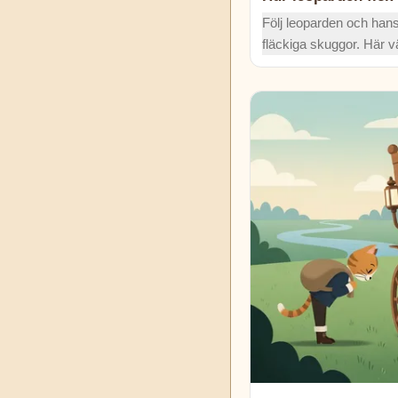
Följ leoparden och hans
fläckiga skuggor. Här v
randiga zebror, fläckiga
fingertoppar som målar
leoparden fick sina fläc