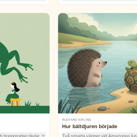
a prov, väcka ett helt
som hamnar i tidningen. Men vem vå
rstenade bröder? En
egentligen ta reda på vad som faktisk
hände i hönshuset?
RUDYARD KIPLING
Hur bältdjuren började
h hoppgrodan tävlar
Två smarta vänner vid Amazonas lur