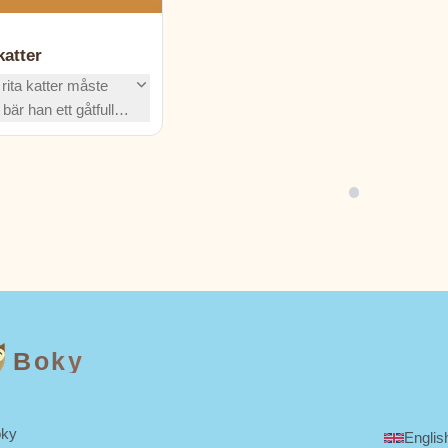
katter
rita katter måste
är han ett gåtfullt
er om natten. Håll
äntar i det övergivna
er?
Boky
ky
Englis