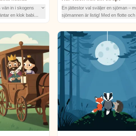
 vän in i skogens
En jättestor val sväljer en sjöman – 
äntar en klok babian,
sjömannen är listig! Med en flotte och
 giraffer – och
hängslen lär han valen en läxa och
 historien om hur
förändrar hans svalg för alltid. Upptäc
kar!
valen fick sin finurliga strupe!