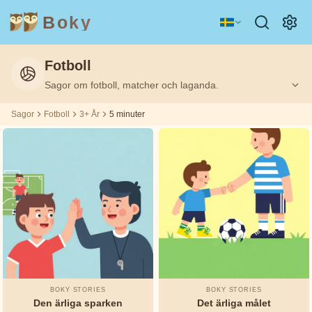
Boky
Fotboll
Kategori
Författare
Sagor om fotboll, matcher och laganda.
Filtrerat
Filtrerat
Ålder
Ålder
5
5
på:
på:
3+
3+
m
m
Sagor
Fotboll
3+ År
5 minuter
ÄMNEN
Aisopos
&
KARAKTÄRER
Andrew
Teknologi
Djur
Magi
Lang
Rymd
Sport
Fordon
Asbjørnsen
och Moe
Prinsessor
Fakta
Beatrix
KÄNSLOR
Potter
BOKY STORIES
BOKY STORIES
&
Den ärliga sparken
Det ärliga målet
TEMAN