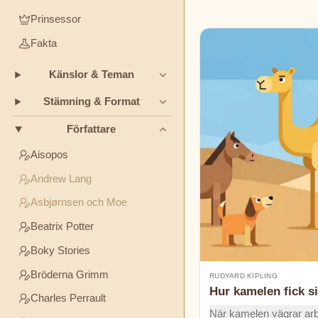
TEMAN
Prinsessor
Boky
Fakta
Stories
Vänskap
Mod
Ärlighet
Känslor & Teman
Bröderna
STÄMNING
Grimm
&
Stämning & Format
FORMAT
Författare
Charles
Godnattsagor
Klassiker
Humor
Perrault
Aisopos
Andrew Lang
Mysterier
Elsa
Asbjørnsen och Moe
Beskow
Beatrix Potter
George
Boky Stories
Haven
Bröderna Grimm
Putnam
RUDYARD KIPLING
Hur kamelen fick s
Charles Perrault
H.C.
När kamelen vägrar arb