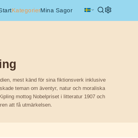
Start
Kategorier
Mina Sagor
ing
ndien, mest känd för sina fiktionsverk inklusive
rskade teman om äventyr, natur och moraliska
Kipling mottog Nobelpriset i litteratur 1907 och
ren att få utmärkelsen.