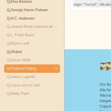
Elsa Beskow
Andersen
säger "Humpf!", tillkall
George Haven Putnam
öknar. Snart dyker en 
kamelens rygg – en vikt
Jeanne-
H.C. Andersen
och ansvar. Läs om hur 
Marie
Jeanne-Marie Leprince de Beaumont
Leprince
de
L. Frank Baum
Beaumont
Munro Leaf
Okänd
L.
Frank
Oscar Wilde
Baum
Rudyard Kipling
Selma Lagerlöf
Munro
Om Bo
Leaf
Tusen och en natt
Alla för
Watty Piper
Alla ka
Okänd
Integri
Copyri
Oscar