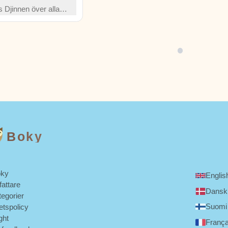
as Djinnen över alla
puckel upp på
ig läxa om lathet
allt började!
Boky
ky
Englis
fattare
Dansk
tegorier
Suomi
tetspolicy
ght
França