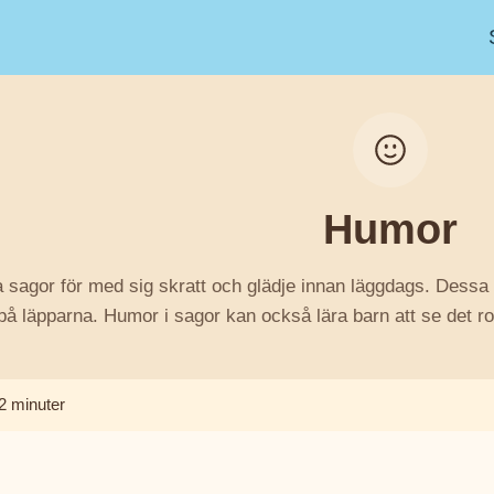
Humor
 sagor för med sig skratt och glädje innan läggdags. Dessa r
på läpparna. Humor i sagor kan också lära barn att se det rolig
2 minuter