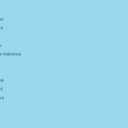
is
ch
r
 Indonesia
nă
ol
ka