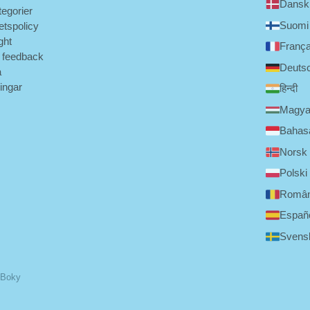
Dansk
tegorier
Suomi
tetspolicy
ght
França
 feedback
Deuts
a
ningar
हिन्दी
Magya
Bahasa
Norsk
Polski
Româ
Españ
Svens
 Boky