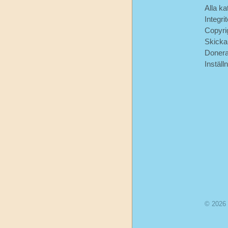
Alla ka
Andersen
Integri
Copyri
Jeanne-
Skicka
Marie
Doner
Leprince
Inställ
de
Beaumont
L.
Frank
Baum
Munro
Leaf
Okänd
© 2026
Oscar